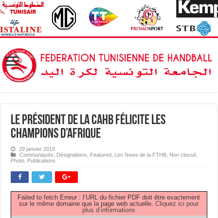
Le Président de la CAHB félicite les
Champions d’Afrique
29 janvier 2018
Communiqués
,
Désignations
,
Featured
,
Les News de la FTHB
,
Non classé
,
Photo
,
Publications
Failed to fetch Erreur : l’URL du fichier PDF doit être exactement
sur le même domaine que la page web actuelle.
Cliquez ici pour
plus d’informations