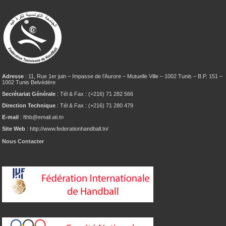
Adresse
: 11, Rue 1er juin – Impasse de l’Aurore – Mutuelle Ville – 1002 Tunis – B.P. 151 –
1002 Tunis Belvédère
Secrétariat Générale
: Tél & Fax : (+216) 71 282 566
Direction Technique
: Tél & Fax : (+216) 71 280 479
E-mail
: fthb@email.ati.tn
Site Web
: http://www.federationhandball.tn/
Nous Contacter