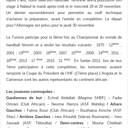
Après Paris, notre sélection nationale féminine devra poursuivre son
stage à Nabeul le mardi après-midi et le mercredi 28 et 29 novembre.
Un dernier rassemblement pour permettre au staff technique
d’achever la préparation, avant l’entrée en compétition. Le départ
pour l’Allemagne est prévu pour le jeudi 30 novembre.
La Tunisie participe pour la 9éme fois au Championnat du monde de
éme
handball féminin et a résilié les résultats suivants : 1975 : 12
,
éme
éme
éme
éme
2001 : 19
, 2003 : 18
, 2007 : 15
, 2009 : 14
, 2011 :
éme
éme
éme
18
, 2013 : 17
, 2015 : 21
. En Serbie 2013, lors de leur
7éme participation à cette compétition, les tunisiennes avaient
remporté la Coupe du Président de l’IHF (17éme place).L’Angola et le
Cameroun sont les autres représentants du continent africain.
Les joueuses convoquées :
Gardiennes de but :
Echraf Abdallah (Megrine SHBF) – Fadia
Omrani (Club Africain) – Nesrine Hamza (ASF Mahdia)
/ Ailiers
Gauches :
Fatma Bouri (Club Africain) – Bouthaina Amiche (ASF
Sfax) /
Arrières Gauches :
Ines Khouildi (Valcea Roumanie) – Ines
Jaouadi (ASF Téboulba) /
Demi-centres :
Mouna Chebbah