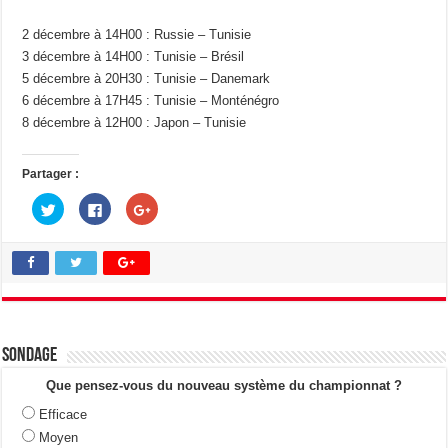
2 décembre à 14H00 : Russie – Tunisie
3 décembre à 14H00 : Tunisie – Brésil
5 décembre à 20H30 : Tunisie – Danemark
6 décembre à 17H45 : Tunisie – Monténégro
8 décembre à 12H00 : Japon – Tunisie
Partager :
C
C
C
l
l
l
i
i
i
q
q
q
u
u
u
e
e
e
z
z
z
p
p
p
o
o
o
u
u
u
r
r
r
p
p
p
a
a
a
Sondage
r
r
r
t
t
t
a
a
a
Que pensez-vous du nouveau système du championnat ?
g
g
g
e
e
e
Efficace
r
r
r
s
s
s
Moyen
u
u
u