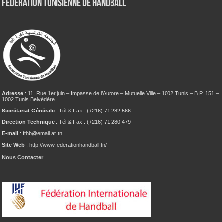
Fédération tunisienne de Handball
Adresse
: 11, Rue 1er juin – Impasse de l’Aurore – Mutuelle Ville – 1002 Tunis – B.P. 151 –
1002 Tunis Belvédère
Secrétariat Générale
: Tél & Fax : (+216) 71 282 566
Direction Technique
: Tél & Fax : (+216) 71 280 479
E-mail
: fthb@email.ati.tn
Site Web
: http://www.federationhandball.tn/
Nous Contacter