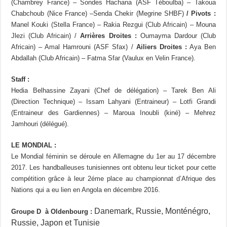
(Chambrey France) – Sondes Hachana (ASF Téboulba) – Takoua
Chabchoub (Nice France) –Senda Chekir (Megrine SHBF)
/ Pivots :
Manel Kouki (Stella France) – Rakia Rezgui (Club Africain) – Mouna
Jlezi (Club Africain) /
Arrières Droites :
Oumayma Dardour (Club
Africain) – Amal Hamrouni (ASF Sfax) /
Ailiers Droites :
Aya Ben
Abdallah (Club Africain) – Fatma Sfar (Vaulux en Velin France).
Staff :
Hedia Belhassine Zayani (Chef de délégation) – Tarek Ben Ali
(Direction Technique) – Issam Lahyani (Entraineur) – Lotfi Grandi
(Entraineur des Gardiennes) – Maroua Inoubli (kiné) – Mehrez
Jamhouri (délégué).
LE MONDIAL :
Le Mondial féminin se déroule en Allemagne du 1er au 17 décembre
2017. Les handballeuses tunisiennes ont obtenu leur ticket pour cette
compétition grâce à leur 2éme place au championnat d’Afrique des
Nations qui a eu lien en Angola en décembre 2016.
Danemark, Russie, Monténégro,
Groupe D à
Oldenbourg :
Russie, Japon et Tunisie