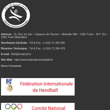
Adresse
: 11, Rue 1er juin – Impasse de l’Aurore – Mutuelle Ville – 1002 Tunis – B.P. 151 –
1002 Tunis Belvédère
Secrétariat Générale
: Tél & Fax : (+216) 71 282 566
Direction Technique
: Tél & Fax : (+216) 71 280 479
E-mail
: fthb@email.ati.tn
Site Web
: http://www.federationhandball.tn/
Nous Contacter