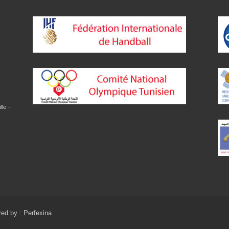
lle –
red by :
Perfexina