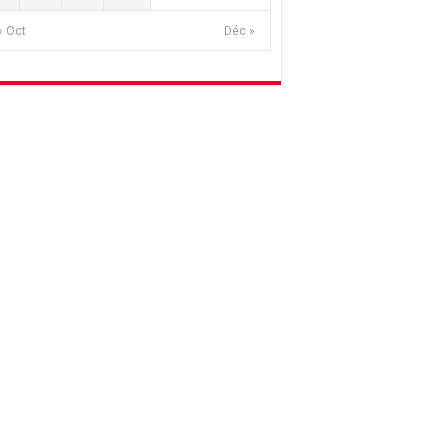
« Oct
Déc »