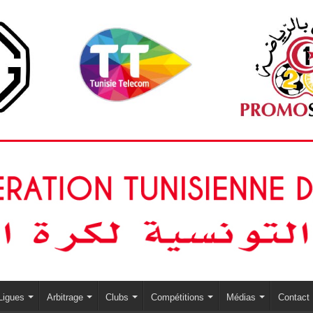
Ligues
Arbitrage
Clubs
Compétitions
Médias
Contact