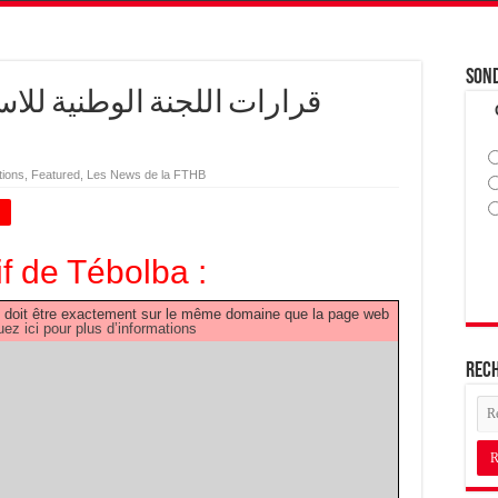
Son
قرارات اللجنة الوطنية للاس
tions
,
Featured
,
Les News de la FTHB
+
if de Tébolba :
PDF doit être exactement sur le même domaine que la page web
uez ici pour plus d’informations
Rec