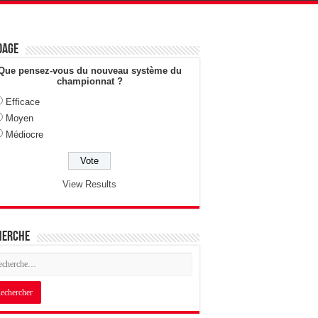
dage
Que pensez-vous du nouveau système du
championnat ?
Efficace
Moyen
Médiocre
View Results
herche