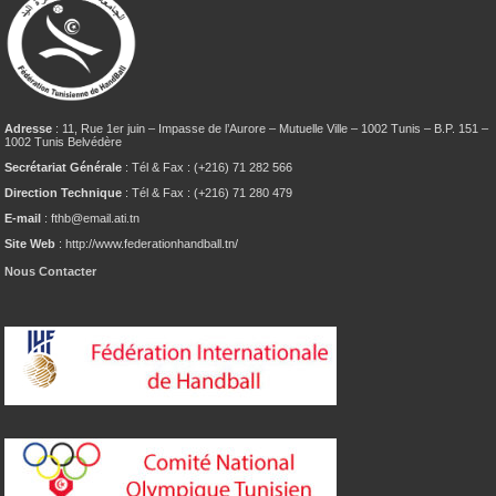
Adresse
: 11, Rue 1er juin – Impasse de l’Aurore – Mutuelle Ville – 1002 Tunis – B.P. 151 –
1002 Tunis Belvédère
Secrétariat Générale
: Tél & Fax : (+216) 71 282 566
Direction Technique
: Tél & Fax : (+216) 71 280 479
E-mail
: fthb@email.ati.tn
Site Web
: http://www.federationhandball.tn/
Nous Contacter