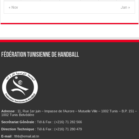
« Nov
Jan »
Fédération tunisienne de Handball
Adresse
: 11, Rue 1er juin – Impasse de l’Aurore – Mutuelle Ville – 1002 Tunis – B.P. 151 –
1002 Tunis Belvédère
Secrétariat Générale
: Tél & Fax : (+216) 71 282 566
Direction Technique
: Tél & Fax : (+216) 71 280 479
E-mail
: fthb@email.ati.tn