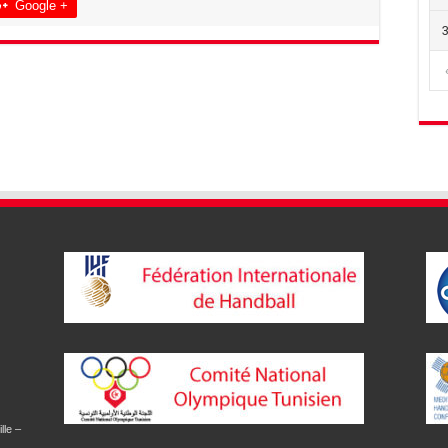
Google +
lle –