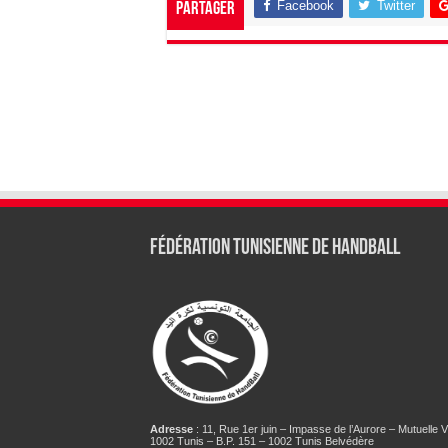
Facebook
Twitter
Partager
Fédération tunisienne de Handball
Adresse
: 11, Rue 1er juin – Impasse de l’Aurore – Mutuelle Vi
1002 Tunis – B.P. 151 – 1002 Tunis Belvédère