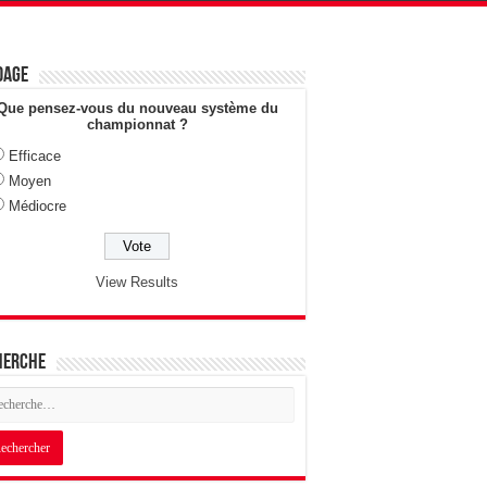
dage
Que pensez-vous du nouveau système du
championnat ?
Efficace
Moyen
Médiocre
View Results
herche