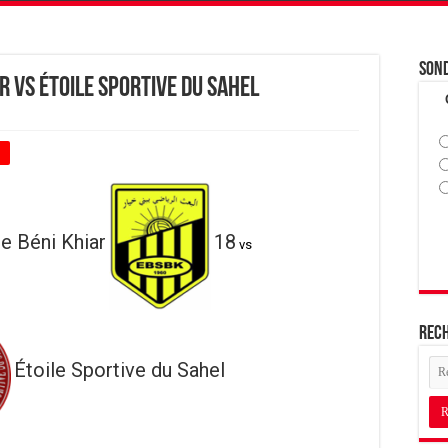
Son
r vs Étoile Sportive du Sahel
+
de Béni Khiar
18
vs
Rec
Étoile Sportive du Sahel