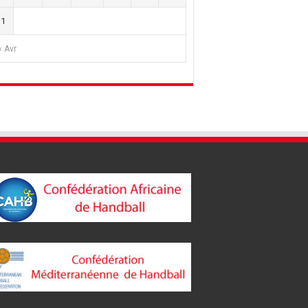
31
« Avr