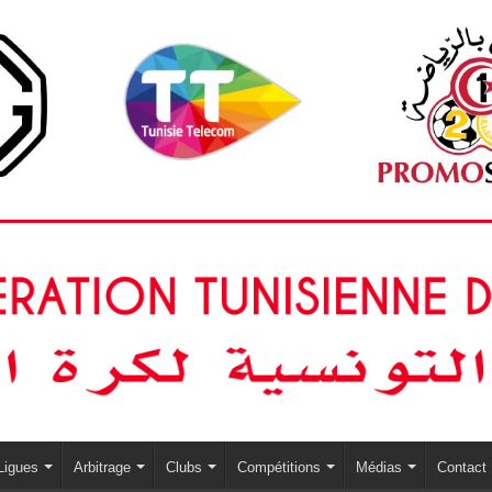
Ligues
Arbitrage
Clubs
Compétitions
Médias
Contact