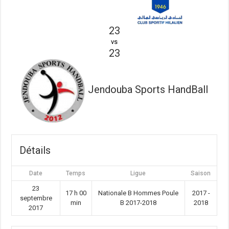
23
vs
23
Jendouba Sports HandBall
Détails
Date
Temps
Ligue
Saison
23
17 h 00
Nationale B Hommes Poule
2017 -
septembre
min
B 2017-2018
2018
2017