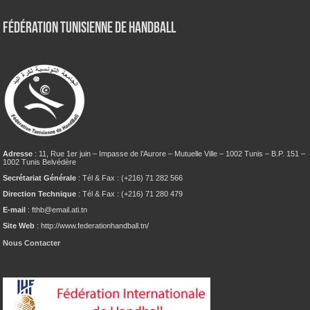
Fédération tunisienne de Handball
Adresse
: 11, Rue 1er juin – Impasse de l’Aurore – Mutuelle Ville – 1002 Tunis – B.P. 151 –
1002 Tunis Belvédère
Secrétariat Générale
: Tél & Fax : (+216) 71 282 566
Direction Technique
: Tél & Fax : (+216) 71 280 479
E-mail
: fthb@email.ati.tn
Site Web
: http://www.federationhandball.tn/
Nous Contacter