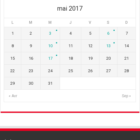
)
mai 2017
L
M
M
J
V
S
D
1
2
3
4
5
6
7
8
9
10
11
12
13
14
15
16
17
18
19
20
21
22
23
24
25
26
27
28
29
30
31
« Avr
Sep »