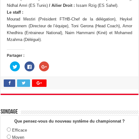
Nidhal Amri (ES Tunis)
/ Ailier Droit :
Issam Rzig (ES Sahel).
Le staff :
Mourad Mestiri (Président FTHB-Chef de la délégation), Heykel
Megannem (Directeur de l’équipe), Toni Gerona (Head Coach), Amor
Khedhira (Entraineur National), Naim Hammami (Kiné) et Mohamed
Mzahma (Délégué).
Partager :
C
C
C
l
l
l
i
i
i
q
q
q
u
u
u
e
e
e
z
z
z
p
p
p
o
o
o
u
u
u
r
r
r
p
p
p
a
a
a
Sondage
r
r
r
t
t
t
a
a
a
Que pensez-vous du nouveau système du championnat ?
g
g
g
e
e
e
Efficace
r
r
r
s
s
s
Moyen