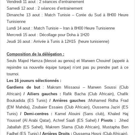
Vendredi 11 aout : 2 séances d’entrainement
Samedi 12 aout : 2 séances d’entrainement
Dimanche 13 aout : Match Tunisie – Corée du Sud à 8H00 Heure
Tunisienne
Lundi 14 aout : Match Tunisie – Iran à 8H00 Heure Tunisienne
Mercredi 15 aout : Décollage pour Doha à 1H20
Jeudi 16 aout : Arrivée à Tunis à 12H15 (heure tunisienne)
Composition de la délégation :
Seuls Majed Hamza (blessé au genou) et Marwen Chouiref (appelé à
rejoindre sa nouvelle équipe turque) n’ont pas pu prendre part à ce
tournoi.
Les 16 joueurs sélectionnés :
Gardiens de but
: Makram Missaoui – Marwen Soussi (Club
Africain)
/ Ailiers gauches :
Rafik Bacha (Club Africain), Chafik
Boukadida (ES Tunis)
/ Arrières gauches :
Mohamed Ridha Frad
(EM Mahdia), Zoubaier Essaies (Club Africain), Oussema Jaziri (ES
Tunis)
/ Demi-centres :
Kamel Alouini (Sans club), Khaled Haj
Youssef (Al Arabi Qatar), Achref Saafi (ES Sahel)
/ Pivots :
Jihed
Jaballah (ES Sahel), Makrem Slama (Club Africain), Mustapha Ben
Fadhel (ES Tunis)
/ Arrières Droits :
Oussema Hosni (Club Africain),