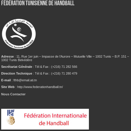
Fédération tunisienne de Handball
Adresse
: 11, Rue 1er juin – Impasse de l’Aurore – Mutuelle Ville – 1002 Tunis – B.P. 151 –
1002 Tunis Belvédère
Secrétariat Générale
: Tél & Fax : (+216) 71 282 566
Direction Technique
: Tél & Fax : (+216) 71 280 479
E-mail
: fthb@email.ati.tn
Site Web
: http://www.federationhandball.tn/
Nous Contacter