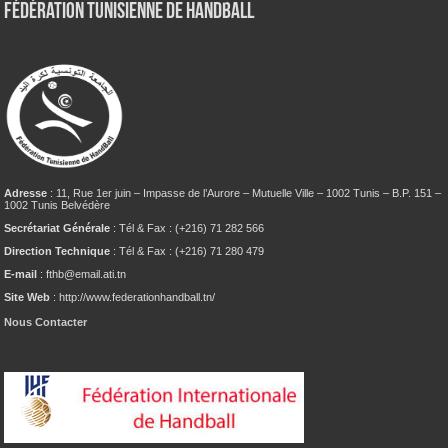
Fédération tunisienne de Handball
Adresse
: 11, Rue 1er juin – Impasse de l’Aurore – Mutuelle Ville – 1002 Tunis – B.P. 151 –
1002 Tunis Belvédère
Secrétariat Générale
: Tél & Fax : (+216) 71 282 566
Direction Technique
: Tél & Fax : (+216) 71 280 479
E-mail
: fthb@email.ati.tn
Site Web
: http://www.federationhandball.tn/
Nous Contacter