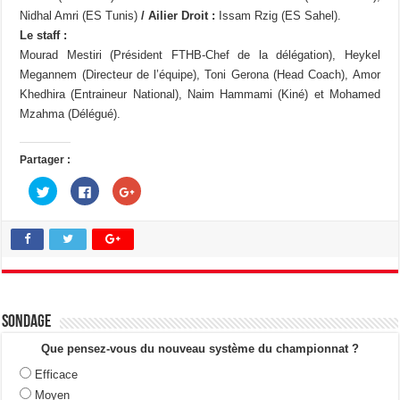
Nidhal Amri (ES Tunis)
/ Ailier Droit :
Issam Rzig (ES Sahel).
Le staff :
Mourad Mestiri (Président FTHB-Chef de la délégation), Heykel
Megannem (Directeur de l’équipe), Toni Gerona (Head Coach), Amor
Khedhira (Entraineur National), Naim Hammami (Kiné) et Mohamed
Mzahma (Délégué).
Partager :
C
C
C
l
l
l
i
i
i
q
q
q
u
u
u
e
e
e
z
z
z
p
p
p
o
o
o
u
u
u
r
r
r
p
p
p
a
a
a
Sondage
r
r
r
t
t
t
a
a
a
Que pensez-vous du nouveau système du championnat ?
g
g
g
e
e
e
Efficace
r
r
r
s
s
s
Moyen