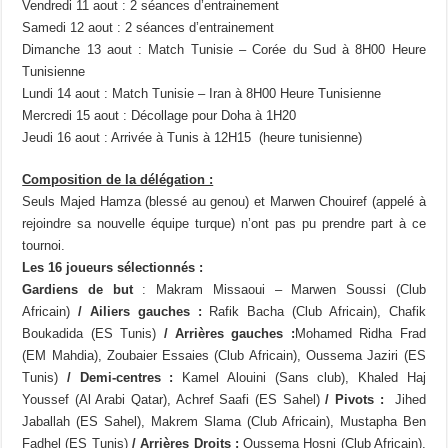
Vendredi 11 aout : 2 séances d’entrainement
Samedi 12 aout : 2 séances d’entrainement
Dimanche 13 aout : Match Tunisie – Corée du Sud à 8H00 Heure
Tunisienne
Lundi 14 aout : Match Tunisie – Iran à 8H00 Heure Tunisienne
Mercredi 15 aout : Décollage pour Doha à 1H20
Jeudi 16 aout : Arrivée à Tunis à 12H15 (heure tunisienne)
Composition de la délégation :
Seuls Majed Hamza (blessé au genou) et Marwen Chouiref (appelé à
rejoindre sa nouvelle équipe turque) n’ont pas pu prendre part à ce
tournoi.
Les 16 joueurs sélectionnés :
Gardiens de but
: Makram Missaoui – Marwen Soussi (Club
Africain)
/ Ailiers gauches :
Rafik Bacha (Club Africain), Chafik
Boukadida (ES Tunis)
/ Arrières gauches :
Mohamed Ridha Frad
(EM Mahdia), Zoubaier Essaies (Club Africain), Oussema Jaziri (ES
Tunis)
/ Demi-centres :
Kamel Alouini (Sans club), Khaled Haj
Youssef (Al Arabi Qatar), Achref Saafi (ES Sahel)
/ Pivots :
Jihed
Jaballah (ES Sahel), Makrem Slama (Club Africain), Mustapha Ben
Fadhel (ES Tunis)
/ Arrières Droits :
Oussema Hosni (Club Africain),