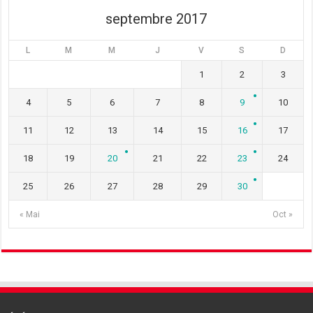
)
septembre 2017
L
M
M
J
V
S
D
1
2
3
4
5
6
7
8
9
10
11
12
13
14
15
16
17
18
19
20
21
22
23
24
25
26
27
28
29
30
« Mai
Oct »