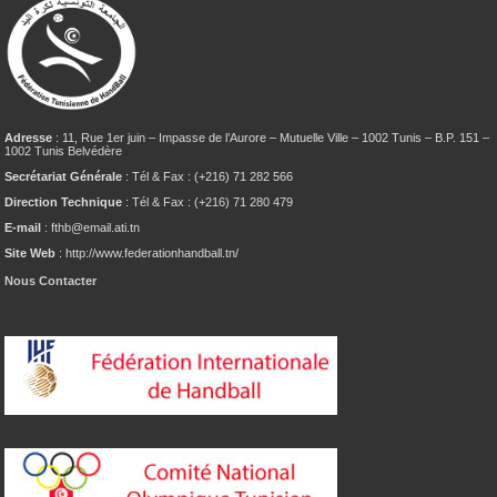
Adresse
: 11, Rue 1er juin – Impasse de l’Aurore – Mutuelle Ville – 1002 Tunis – B.P. 151 –
1002 Tunis Belvédère
Secrétariat Générale
: Tél & Fax : (+216) 71 282 566
Direction Technique
: Tél & Fax : (+216) 71 280 479
E-mail
: fthb@email.ati.tn
Site Web
: http://www.federationhandball.tn/
Nous Contacter