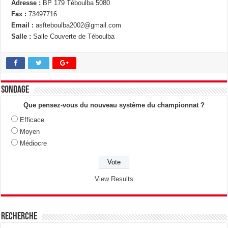
Adresse :
BP 179 Téboulba 5080
Fax :
73497716
Email :
asfteboulba2002@gmail.com
Salle :
Salle Couverte de Téboulba
Sondage
Que pensez-vous du nouveau système du championnat ?
Efficace
Moyen
Médiocre
View Results
Recherche