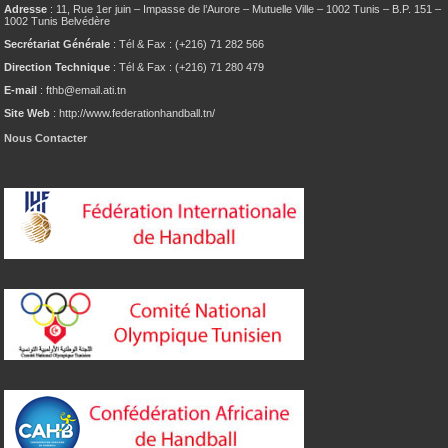
Adresse
: 11, Rue 1er juin – Impasse de l’Aurore – Mutuelle Ville – 1002 Tunis – B.P. 151 –
1002 Tunis Belvédère
Secrétariat Générale
: Tél & Fax : (+216) 71 282 566
Direction Technique
: Tél & Fax : (+216) 71 280 479
E-mail
: fthb@email.ati.tn
Site Web
: http://www.federationhandball.tn/
Nous Contacter