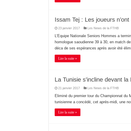
Issam Tej : Les joueurs n’ont 
23 janvier 2017
Les News de la FTHB
L’Equipe Nationale Seniors Hommes a termin
homologue saoudienne 39 à 30, en match de c
déca de ses espérances après avoir été élimi
Lire la suite »
La Tunisie s’incline devant la
21 janvier 2017
Les News de la FTHB
Eliminé du premier tour du Championnat du M
tunisienne a concédé, cet après-midi, une nou
Lire la suite »