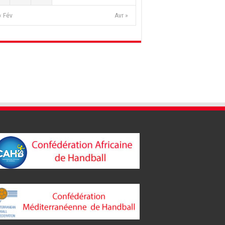
« Fév
Avr »