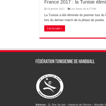
France 2017 : la Tunisie élim
19 janvier 2017
Les News de la FTHB
La Tunisie a été éliminée du premier tour du 
lors du dernier match de la phase de poules.
Lire la suite »
Fédération tunisienne de Handball
Adresse
: 11, Rue 1er juin – Impasse de l’Aurore – Mutuelle Vi