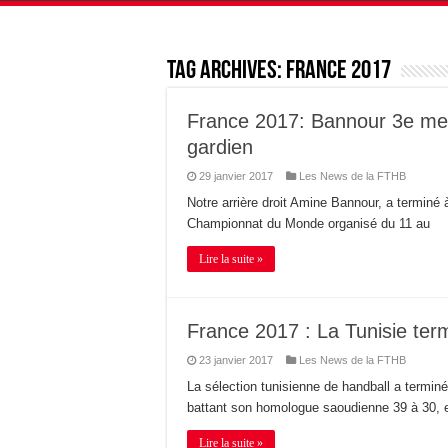
Tag Archives:
France 2017
France 2017: Bannour 3e meil
gardien
29 janvier 2017
Les News de la FTHB
Notre arrière droit Amine Bannour, a terminé
Championnat du Monde organisé du 11 au
Lire la suite »
France 2017 : La Tunisie term
23 janvier 2017
Les News de la FTHB
La sélection tunisienne de handball a termi
battant son homologue saoudienne 39 à 30, e
Lire la suite »