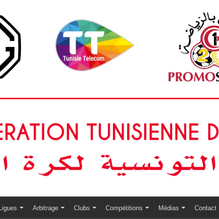
Ligues
Arbitrage
Clubs
Compétitions
Médias
Contact