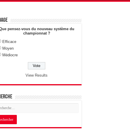
dage
Que pensez-vous du nouveau système du
championnat ?
Efficace
Moyen
Médiocre
View Results
herche