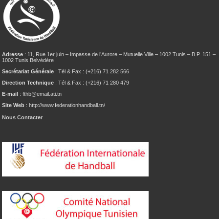
Adresse
: 11, Rue 1er juin – Impasse de l’Aurore – Mutuelle Ville – 1002 Tunis – B.P. 151 –
1002 Tunis Belvédère
Secrétariat Générale
: Tél & Fax : (+216) 71 282 566
Direction Technique
: Tél & Fax : (+216) 71 280 479
E-mail
: fthb@email.ati.tn
Site Web
: http://www.federationhandball.tn/
Nous Contacter