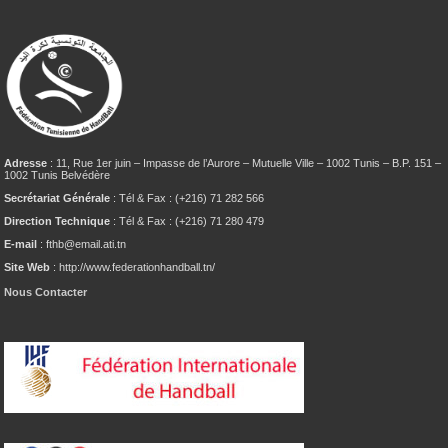
Adresse
: 11, Rue 1er juin – Impasse de l’Aurore – Mutuelle Ville – 1002 Tunis – B.P. 151 –
1002 Tunis Belvédère
Secrétariat Générale
: Tél & Fax : (+216) 71 282 566
Direction Technique
: Tél & Fax : (+216) 71 280 479
E-mail
: fthb@email.ati.tn
Site Web
: http://www.federationhandball.tn/
Nous Contacter