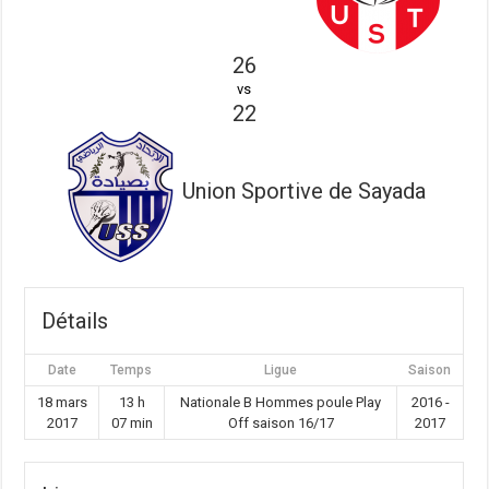
26
vs
22
Union Sportive de Sayada
Détails
Date
Temps
Ligue
Saison
18 mars
13 h
Nationale B Hommes poule Play
2016 -
2017
07 min
Off saison 16/17
2017