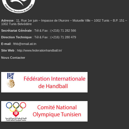
Adresse
: 11, Rue 1er juin – Impasse de l’Aurore – Mutuelle Ville – 1002 Tunis – B.P. 151 –
1002 Tunis Belvédère
Secrétariat Générale
: Tél & Fax : (+216) 71 282 566
Direction Technique
: Tél & Fax : (+216) 71 280 479
E-mail
: fthb@email.ati.tn
Site Web
: http://www.federationhandball.tn/
Nous Contacter