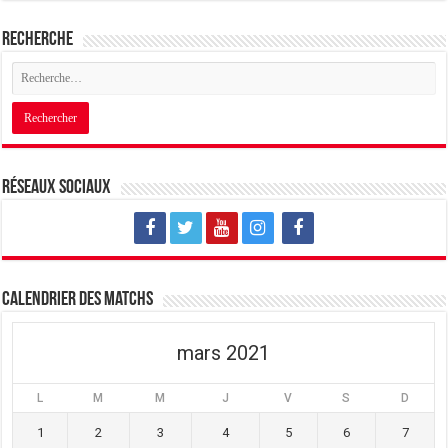
Recherche
Réseaux sociaux
Calendrier des matchs
mars 2021
L
M
M
J
V
S
D
1
2
3
4
5
6
7