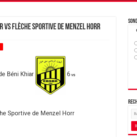
Son
ar vs Flèche Sportive de Menzel Horr
+
de Béni Khiar
6
vs
Rec
he Sportive de Menzel Horr