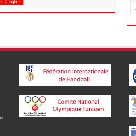
Google +
lle –