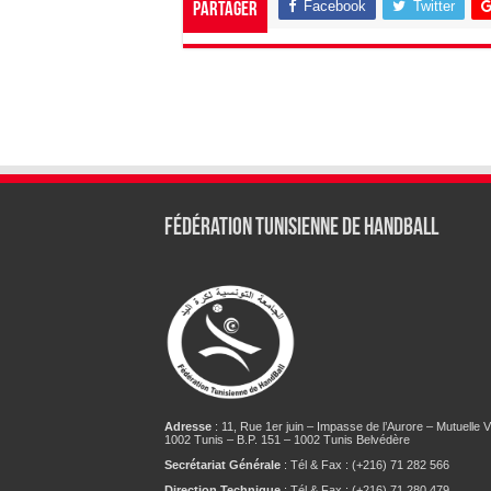
Facebook
Twitter
Partager
Fédération tunisienne de Handball
Adresse
: 11, Rue 1er juin – Impasse de l’Aurore – Mutuelle Vi
1002 Tunis – B.P. 151 – 1002 Tunis Belvédère
Secrétariat Générale
: Tél & Fax : (+216) 71 282 566
Direction Technique
: Tél & Fax : (+216) 71 280 479