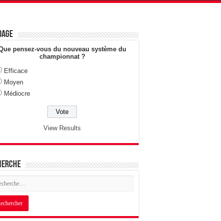
dage
Que pensez-vous du nouveau système du
championnat ?
Efficace
Moyen
Médiocre
View Results
herche