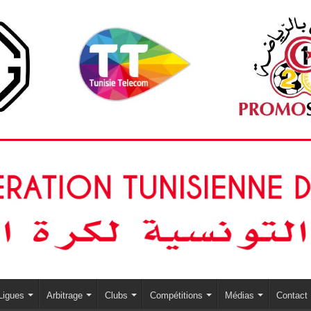
Ligues
Arbitrage
Clubs
Compétitions
Médias
Contact