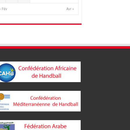
« Fév
Avr »