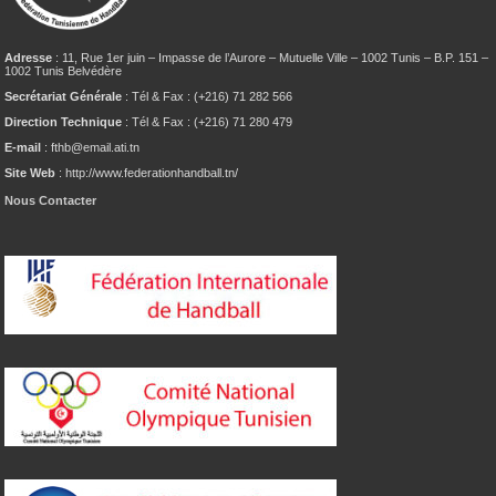
Adresse
: 11, Rue 1er juin – Impasse de l’Aurore – Mutuelle Ville – 1002 Tunis – B.P. 151 –
1002 Tunis Belvédère
Secrétariat Générale
: Tél & Fax : (+216) 71 282 566
Direction Technique
: Tél & Fax : (+216) 71 280 479
E-mail
: fthb@email.ati.tn
Site Web
: http://www.federationhandball.tn/
Nous Contacter