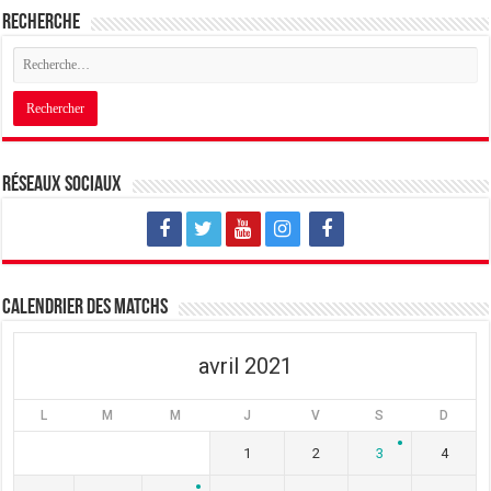
Recherche
Réseaux sociaux
Calendrier des matchs
avril 2021
L
M
M
J
V
S
D
1
2
3
4