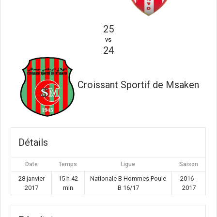
25
vs
24
Croissant Sportif de Msaken
Détails
Date
Temps
Ligue
Saison
28 janvier
15 h 42
Nationale B Hommes Poule
2016 -
2017
min
B 16/17
2017