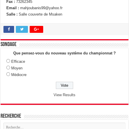
Fax :
73262345
Email :
mahjoubanis99@yahoo.fr
Salle :
Salle couverte de Msaken
Sondage
Que pensez-vous du nouveau système du championnat ?
Efficace
Moyen
Médiocre
View Results
Recherche