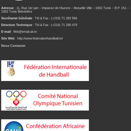
Adresse
: 11, Rue 1er juin – Impasse de l’Aurore – Mutuelle Ville – 1002 Tunis – B.P. 151 –
1002 Tunis Belvédère
Secrétariat Générale
: Tél & Fax : (+216) 71 282 566
Direction Technique
: Tél & Fax : (+216) 71 280 479
E-mail
: fthb@email.ati.tn
Site Web
: http://www.federationhandball.tn/
Nous Contacter