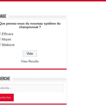
dage
Que pensez-vous du nouveau système du
championnat ?
Efficace
Moyen
Médiocre
View Results
herche