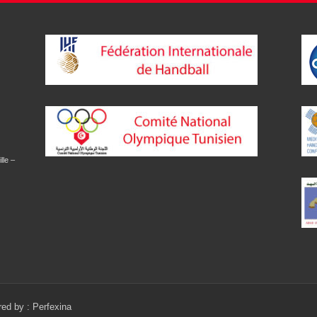
lle –
red by :
Perfexina