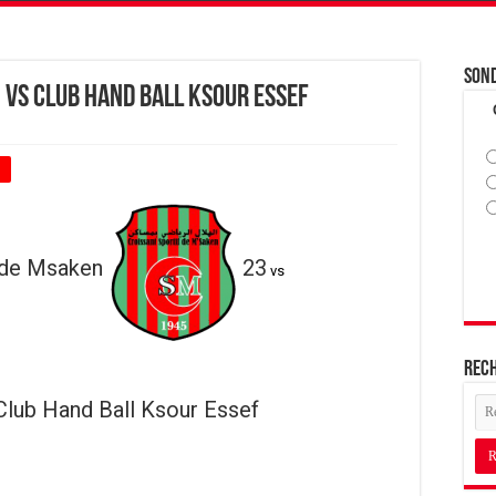
Son
 vs Club Hand Ball Ksour Essef
+
 de Msaken
23
vs
Rec
Club Hand Ball Ksour Essef