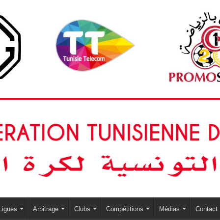
Ligues
Arbitrage
Clubs
Compétitions
Médias
Contact