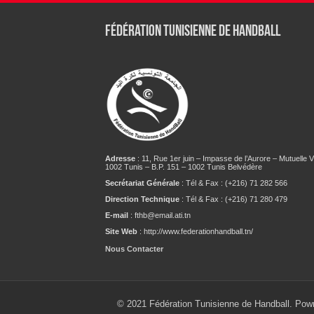
Fédération tunisienne de Handball
Adresse
: 11, Rue 1er juin – Impasse de l’Aurore – Mutuelle Vi
1002 Tunis – B.P. 151 – 1002 Tunis Belvédère
Secrétariat Générale
: Tél & Fax : (+216) 71 282 566
Direction Technique
: Tél & Fax : (+216) 71 280 479
E-mail
: fthb@email.ati.tn
Site Web
: http://www.federationhandball.tn/
Nous Contacter
© 2021 Fédération Tunisienne de Handball. Pow