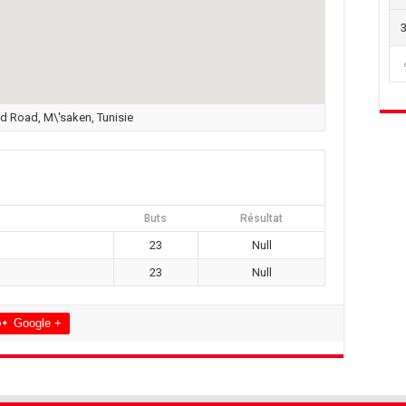
 Road, M\'saken, Tunisie
Buts
Résultat
23
Null
23
Null
Google +