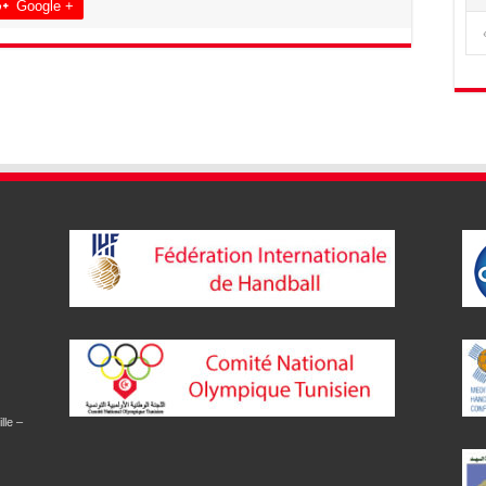
Google +
lle –