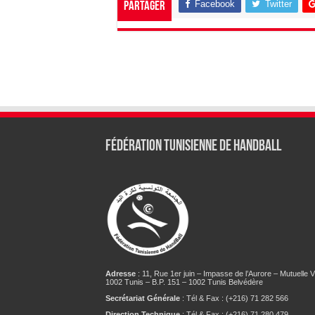
Facebook
Twitter
Partager
Fédération tunisienne de Handball
Adresse
: 11, Rue 1er juin – Impasse de l’Aurore – Mutuelle Vi
1002 Tunis – B.P. 151 – 1002 Tunis Belvédère
Secrétariat Générale
: Tél & Fax : (+216) 71 282 566
Direction Technique
: Tél & Fax : (+216) 71 280 479