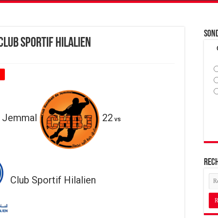
Son
Club Sportif Hilalien
+
e Jemmal
22
vs
Rec
Club Sportif Hilalien