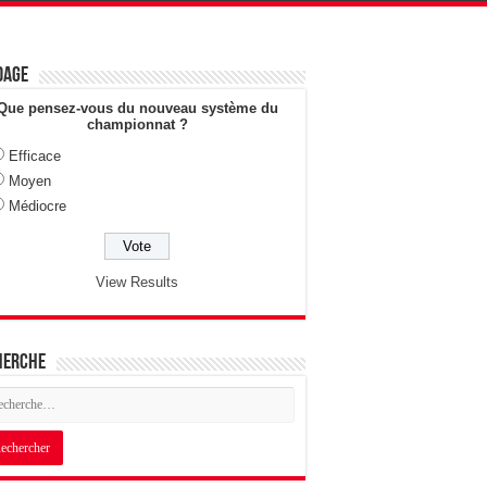
dage
Que pensez-vous du nouveau système du
championnat ?
Efficace
Moyen
Médiocre
View Results
herche