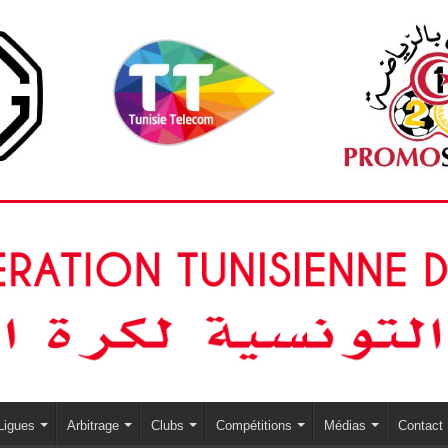
Ligues
Arbitrage
Clubs
Compétitions
Médias
Contact