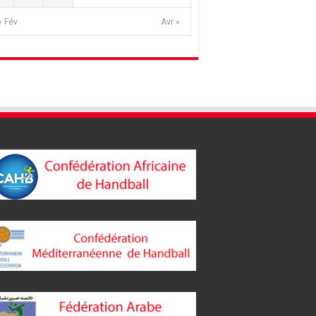
« Fév
Avr »