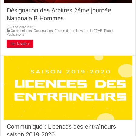
Désignation des Arbitres 2éme journée
Nationale B Hommes
23 octobre 2019
Communiqués
,
Désignations
,
Featured
,
Les News de la FTHB
,
Photo
,
Publications
Lire la suite »
Communiqué : Licences des entraîneurs
saison 2019-2020