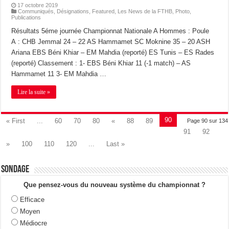
17 octobre 2019
Communiqués
,
Désignations
,
Featured
,
Les News de la FTHB
,
Photo
,
Publications
Résultats 5éme journée Championnat Nationale A Hommes : Poule
A : CHB Jemmal 24 – 22 AS Hammamet SC Moknine 35 – 20 ASH
Ariana EBS Béni Khiar – EM Mahdia (reporté) ES Tunis – ES Rades
(reporté) Classement : 1- EBS Béni Khiar 11 (-1 match) – AS
Hammamet 11 3- EM Mahdia …
Lire la suite »
90
« First
...
60
70
80
«
88
89
Page 90 sur 134
91
92
»
100
110
120
...
Last »
Sondage
Que pensez-vous du nouveau système du championnat ?
Efficace
Moyen
Médiocre