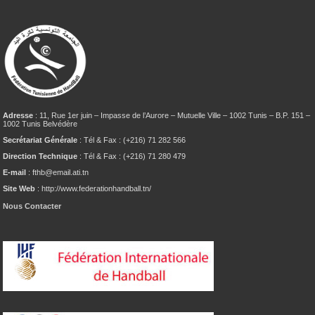
Adresse
: 11, Rue 1er juin – Impasse de l’Aurore – Mutuelle Ville – 1002 Tunis – B.P. 151 –
1002 Tunis Belvédère
Secrétariat Générale
: Tél & Fax : (+216) 71 282 566
Direction Technique
: Tél & Fax : (+216) 71 280 479
E-mail
: fthb@email.ati.tn
Site Web
: http://www.federationhandball.tn/
Nous Contacter