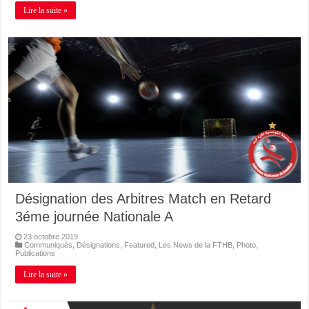
Lire la suite »
Désignation des Arbitres Match en Retard
3éme journée Nationale A
23 octobre 2019
Communiqués
,
Désignations
,
Featured
,
Les News de la FTHB
,
Photo
,
Publications
Lire la suite »