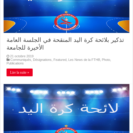
تذكير بلائحة كرة اليد المنقحة في الجلسة العامة
الأخيرة للجامعة
21 octobre 2019
Communiqués
,
Désignations
,
Featured
,
Les News de la FTHB
,
Photo
,
Publications
Lire la suite »