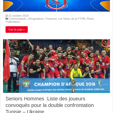
21 octobre 2019
Communiqués
,
Désignations
,
Featured
,
Les News de la FTHB
,
Photo
,
Publications
Lire la suite »
Seniors Hommes :Liste des joueurs
convoqués pour la double confrontation
Tunisie – Ukraine