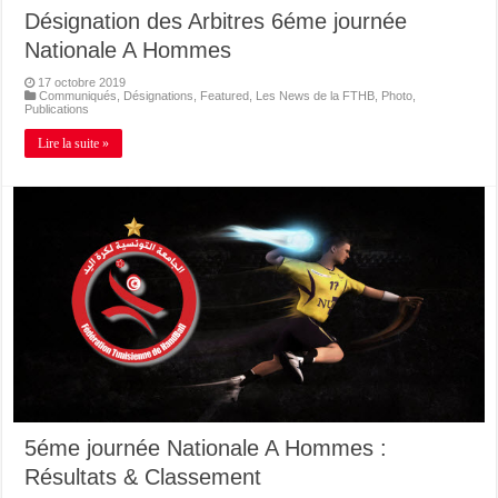
Désignation des Arbitres 6éme journée
Nationale A Hommes
17 octobre 2019
Communiqués
,
Désignations
,
Featured
,
Les News de la FTHB
,
Photo
,
Publications
Lire la suite »
5éme journée Nationale A Hommes :
Résultats & Classement