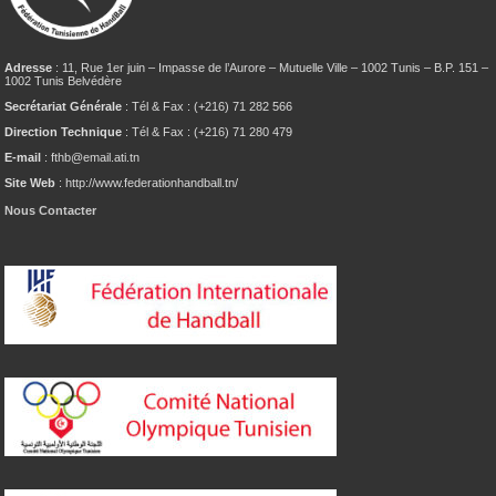
Adresse
: 11, Rue 1er juin – Impasse de l’Aurore – Mutuelle Ville – 1002 Tunis – B.P. 151 –
1002 Tunis Belvédère
Secrétariat Générale
: Tél & Fax : (+216) 71 282 566
Direction Technique
: Tél & Fax : (+216) 71 280 479
E-mail
: fthb@email.ati.tn
Site Web
: http://www.federationhandball.tn/
Nous Contacter