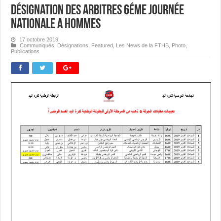
Désignation des Arbitres 6éme journée
Nationale A Hommes
17 octobre 2019
Communiqués
,
Désignations
,
Featured
,
Les News de la FTHB
,
Photo
,
Publications