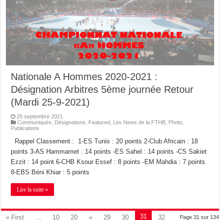
Nationale A Hommes 2020-2021 :
Désignation Arbitres 5ème journée Retour
(Mardi 25-9-2021)
25 septembre 2021
Communiqués
,
Désignations
,
Featured
,
Les News de la FTHB
,
Photo
,
Publications
Rappel Classement : 1-ES Tunis : 20 points 2-Club Africain : 18
points 3-AS Hammamet : 14 points -ES Sahel : 14 points -CS Sakiet
Ezzit : 14 point 6-CHB Ksour Essef : 8 points -EM Mahdia : 7 points
8-EBS Béni Khiar : 5 points
Lire la suite »
31
« First
...
10
20
«
29
30
32
Page 31 sur 134