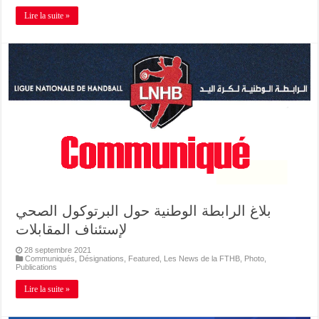
Lire la suite »
بلاغ الرابطة الوطنية حول البرتوكول الصحي
لإستئناف المقابلات
28 septembre 2021
Communiqués
,
Désignations
,
Featured
,
Les News de la FTHB
,
Photo
,
Publications
Lire la suite »