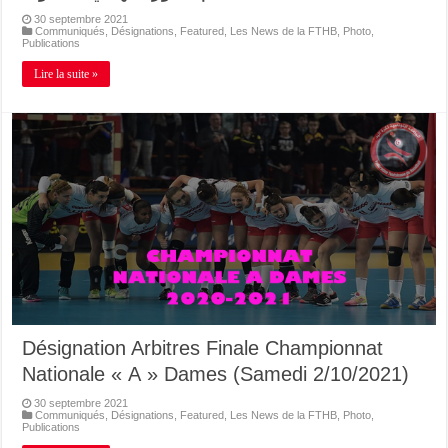
30 septembre 2021
Communiqués
,
Désignations
,
Featured
,
Les News de la FTHB
,
Photo
,
Publications
Lire la suite »
Désignation Arbitres Finale Championnat
Nationale « A » Dames (Samedi 2/10/2021)
30 septembre 2021
Communiqués
,
Désignations
,
Featured
,
Les News de la FTHB
,
Photo
,
Publications