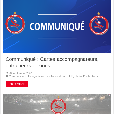
Communiqué : Cartes accompagnateurs,
entraineurs et kinés
28 septembre 2021
Communiqués
,
Désignations
,
Les News de la FTHB
,
Photo
,
Publications
Lire la suite »