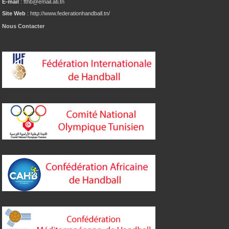
E-mail
: fthb@email.ati.tn
Site Web
: http://www.federationhandball.tn/
Nous Contacter