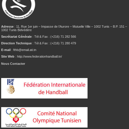
Adresse
: 11, Rue 1er juin – Impasse de l’Aurore – Mutuelle Ville – 1002 Tunis – B.P. 151 –
1002 Tunis Belvédère
Secrétariat Générale
: Tél & Fax : (+216) 71 282 566
Direction Technique
: Tél & Fax : (+216) 71 280 479
E-mail
: fthb@email.ati.tn
Site Web
: http://www.federationhandball.tn/
Nous Contacter