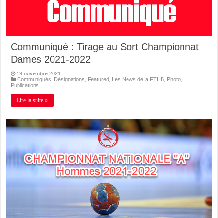
Communiqué : Tirage au Sort Championnat
Dames 2021-2022
19 novembre 2021
Communiqués
,
Désignations
,
Featured
,
Les News de la FTHB
,
Photo
,
Publications
Lire la suite »