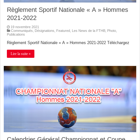
Règlement Sportif Nationale « A » Hommes
2021-2022
19 novembre 2021
Communiqués
,
Désignations
,
Featured
,
Les News de la FTHB
,
Photo
,
Publications
Règlement Sportif Nationale « A » Hommes 2021-2022 Téléchargez
Lire la suite »
Calendrier Général Championnat et Coupe