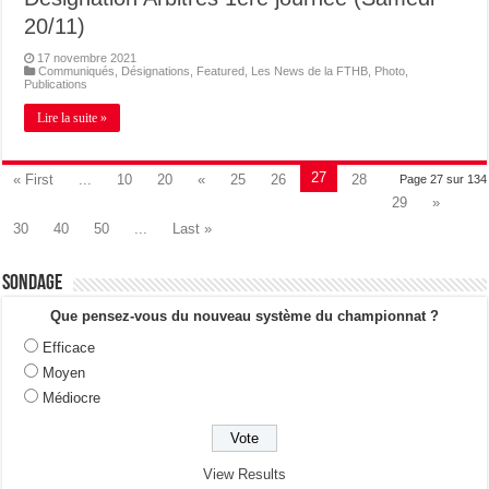
20/11)
17 novembre 2021
Communiqués
,
Désignations
,
Featured
,
Les News de la FTHB
,
Photo
,
Publications
Lire la suite »
27
« First
...
10
20
«
25
26
28
Page 27 sur 134
29
»
30
40
50
...
Last »
Sondage
Que pensez-vous du nouveau système du championnat ?
Efficace
Moyen
Médiocre
View Results