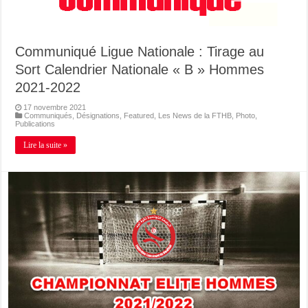
Communiqué Ligue Nationale : Tirage au
Sort Calendrier Nationale « B » Hommes
2021-2022
17 novembre 2021
Communiqués
,
Désignations
,
Featured
,
Les News de la FTHB
,
Photo
,
Publications
Lire la suite »