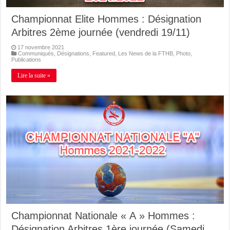
Championnat Elite Hommes : Désignation
Arbitres 2ème journée (vendredi 19/11)
17 novembre 2021
Communiqués
,
Désignations
,
Featured
,
Les News de la FTHB
,
Photo
,
Publications
Lire la suite »
Championnat Nationale « A » Hommes :
Désignation Arbitres 1ère journée (Samedi