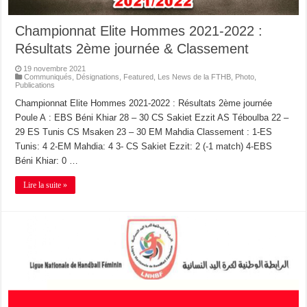
Championnat Elite Hommes 2021-2022 :
Résultats 2ème journée & Classement
19 novembre 2021
Communiqués
,
Désignations
,
Featured
,
Les News de la FTHB
,
Photo
,
Publications
Championnat Elite Hommes 2021-2022 : Résultats 2ème journée
Poule A : EBS Béni Khiar 28 – 30 CS Sakiet Ezzit AS Téboulba 22 –
29 ES Tunis CS Msaken 23 – 30 EM Mahdia Classement : 1-ES
Tunis: 4 2-EM Mahdia: 4 3- CS Sakiet Ezzit: 2 (-1 match) 4-EBS
Béni Khiar: 0 …
Lire la suite »