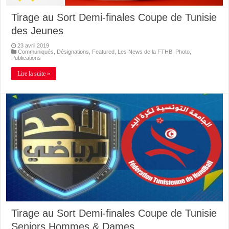
Tirage au Sort Demi-finales Coupe de Tunisie
des Jeunes
23 avril 2019
Communiqués
,
Désignations
,
Featured
,
Les News de la FTHB
,
Photo
,
Publications
Lire la suite »
Tirage au Sort Demi-finales Coupe de Tunisie
Seniors Hommes & Dames