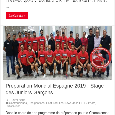
El Menzah Sport AS Téboulba 26 – 27 EBS Béni Khiar ES Tunis 36
…
Lire la suite »
Préparation Mondial Espagne 2019 : Stage
des Juniors Garçons
21 avril 2019
Communiqués
,
Désignations
,
Featured
,
Les News de la FTHB
,
Photo
,
Publications
Dans le cadre de son programme de préparation pour le Championnat