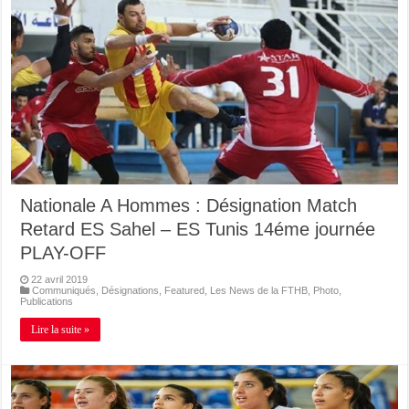
Nationale A Hommes : Désignation Match
Retard ES Sahel – ES Tunis 14éme journée
PLAY-OFF
22 avril 2019
Communiqués
,
Désignations
,
Featured
,
Les News de la FTHB
,
Photo
,
Publications
Lire la suite »