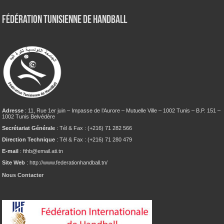
Fédération tunisienne de Handball
Adresse
: 11, Rue 1er juin – Impasse de l’Aurore – Mutuelle Ville – 1002 Tunis – B.P. 151 –
1002 Tunis Belvédère
Secrétariat Générale
: Tél & Fax : (+216) 71 282 566
Direction Technique
: Tél & Fax : (+216) 71 280 479
E-mail
: fthb@email.ati.tn
Site Web
: http://www.federationhandball.tn/
Nous Contacter