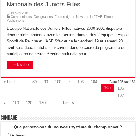
Nationale des Juniors Filles
19 avril 2019
Communiqués
,
Désignations
,
Featured
,
Les News de la FTHB
,
Photo
,
Publications
L’Equipe Nationale des Juniors Filles natives 2000-2001 disputera
deux matchs amicaux avec les seniors dames des 2 équipes l’Espoir
Sportif de Réjiche et l’ASF Sfax et ce le vendredi 19 et samedi 20
avril. Ces deux matchs s’inscrivent dans le cadre du programme de
participation de cette sélection nationale pour …
Lire la suite »
« First
...
80
90
100
«
103
104
Page 105 sur 134
105
106
107
»
110
120
130
...
Last »
Sondage
Que pensez-vous du nouveau système du championnat ?
Efficace