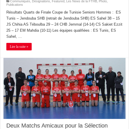
Communiqués
,
Désignations
,
Featured
,
Les News de la FTHB
,
Photo
,
Publications
Résultats Quarts de Finale Coupe de Tunisie Seniors Hommes : ES
Tunis – Jendouba SHB (retrait de Jendouba SHB) ES Sahel 38 – 15
JS Chihia AS Téboulba 29 – 24 CHB Jemmal (14-14) CS Sakiet Ezzit
25 – 17 EM Mahdia (10-11) Les équipes qualifiées : ES Tunis, ES
Sahel, …
Lire la suite »
Deux Matchs Amicaux pour la Sélection