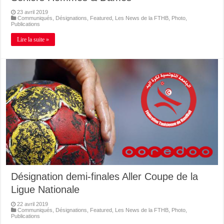
23 avril 2019
Communiqués
,
Désignations
,
Featured
,
Les News de la FTHB
,
Photo
,
Publications
Lire la suite »
Désignation demi-finales Aller Coupe de la
Ligue Nationale
22 avril 2019
Communiqués
,
Désignations
,
Featured
,
Les News de la FTHB
,
Photo
,
Publications