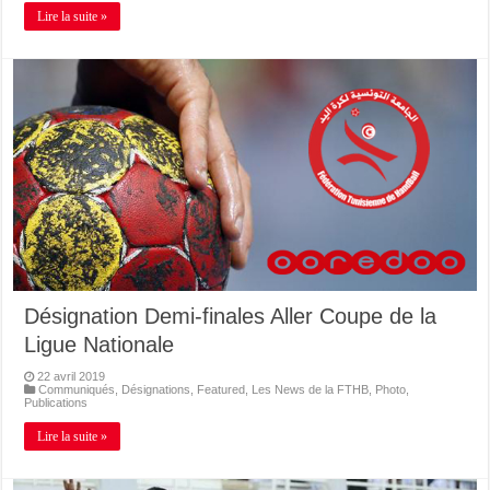
Lire la suite »
Désignation Demi-finales Aller Coupe de la
Ligue Nationale
22 avril 2019
Communiqués
,
Désignations
,
Featured
,
Les News de la FTHB
,
Photo
,
Publications
Lire la suite »