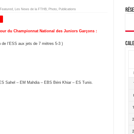
Featured
,
Les News de la FTHB
,
Photo
,
Publications
Rés
+
etour du Championnat National des Juniors Garçons :
Cale
n de l’ESS aux jets de 7 mètres 5-3
)
S Sahel – EM Mahdia – EBS Béni Khiar – ES Tunis.