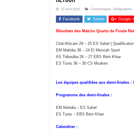
22 avril 2019
Communiqués
,
Désignations
,
Facebook
Twitter
Google 
Résultats des Matchs Quarts de Finale R
Club Africain 29 – 25 ES Sahel ( Qualificatio
EM Mahdia 38 – 24 El Menzah Sport
AS Téboulba 26 – 27 EBS Béni Khiar
ES Tunis 36 – 30 CS Msaken
Les équipes qualifiées aux demi-finales :
E
Programme des demi-finales :
EM Mahdia – ES Sahel
ES Tunis – EBS Béni Khiar
Calendrier :