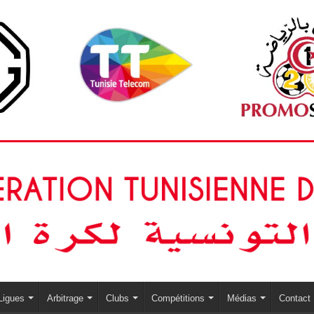
Ligues
Arbitrage
Clubs
Compétitions
Médias
Contact