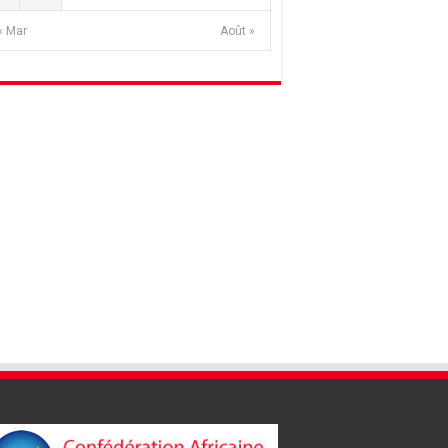
« Mar
Août »