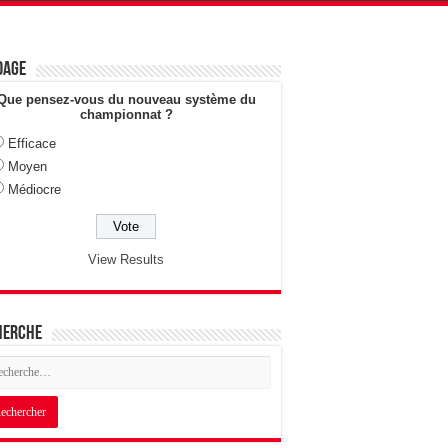
dage
Que pensez-vous du nouveau système du
championnat ?
Efficace
Moyen
Médiocre
View Results
herche