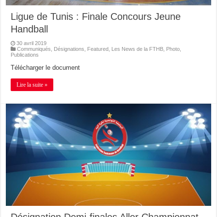
Ligue de Tunis : Finale Concours Jeune
Handball
30 avril 2019
Communiqués
,
Désignations
,
Featured
,
Les News de la FTHB
,
Photo
,
Publications
Télécharger le document
Lire la suite »