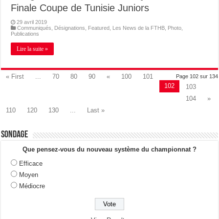
Finale Coupe de Tunisie Juniors
29 avril 2019
Communiqués
,
Désignations
,
Featured
,
Les News de la FTHB
,
Photo
,
Publications
Lire la suite »
« First
...
70
80
90
«
100
101
Page 102 sur 134
102
103
104
»
110
120
130
...
Last »
Sondage
Que pensez-vous du nouveau système du championnat ?
Efficace
Moyen
Médiocre