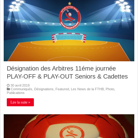
Désignation des Arbitres 11éme journée
PLAY-OFF & PLAY-OUT Seniors & Cadettes
30 avril 2019
Communiqués
,
Désignations
,
Featured
,
Les News de la FTHB
,
Photo
,
Publications
Lire la suite »