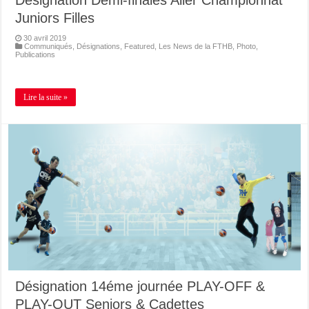
Désignation Demi-finales Aller Championnat
Juniors Filles
30 avril 2019
Communiqués
,
Désignations
,
Featured
,
Les News de la FTHB
,
Photo
,
Publications
Lire la suite »
Désignation 14éme journée PLAY-OFF &
PLAY-OUT Seniors & Cadettes