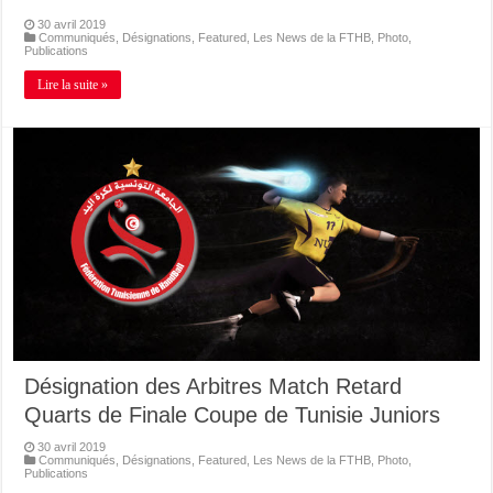
30 avril 2019
Communiqués
,
Désignations
,
Featured
,
Les News de la FTHB
,
Photo
,
Publications
Lire la suite »
Désignation des Arbitres Match Retard
Quarts de Finale Coupe de Tunisie Juniors
30 avril 2019
Communiqués
,
Désignations
,
Featured
,
Les News de la FTHB
,
Photo
,
Publications