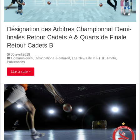
Désignation des Arbitres Championnat Demi-
finales Retour Cadets A & Quarts de Finale
Retour Cadets B
30 avril 2019
Communiqués
,
Désignations
,
Featured
,
Les News de la FTHB
,
Photo
,
Publications
Lire la suite »