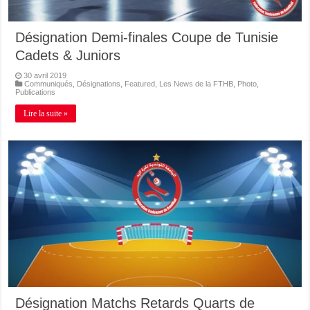
Désignation Demi-finales Coupe de Tunisie
Cadets & Juniors
30 avril 2019
Communiqués
,
Désignations
,
Featured
,
Les News de la FTHB
,
Photo
,
Publications
Lire la suite »
Désignation Matchs Retards Quarts de