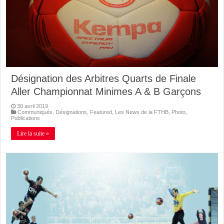
Désignation des Arbitres Quarts de Finale
Aller Championnat Minimes A & B Garçons
30 avril 2019
Communiqués
,
Désignations
,
Featured
,
Les News de la FTHB
,
Photo
,
Publications
Lire la suite »