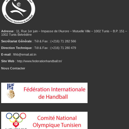
Adresse
: 11, Rue 1er juin – Impasse de l’Aurore – Mutuelle Ville – 1002 Tunis – B.P. 151 –
1002 Tunis Belvédère
Secrétariat Générale
: Tél & Fax : (+216) 71 282 566
Direction Technique
: Tél & Fax : (+216) 71 280 479
E-mail
: fthb@email.ati.tn
Site Web
: http://www.federationhandball.tn/
Nous Contacter