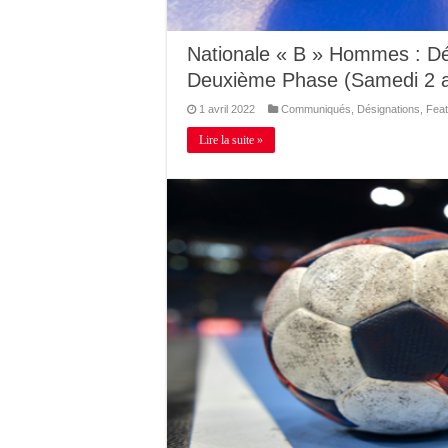
Nationale « B » Hommes : Dé
Deuxième Phase (Samedi 2 av
1 avril 2022
Communiqués
,
Désignations
,
Feat
Lire la suite »