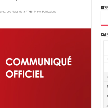
Rés
ured
,
Les News de la FTHB
,
Photo
,
Publications
Cale