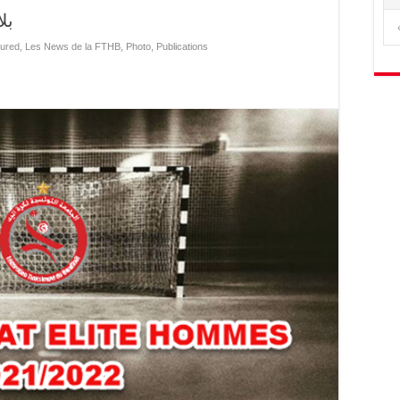
بل
ured
,
Les News de la FTHB
,
Photo
,
Publications