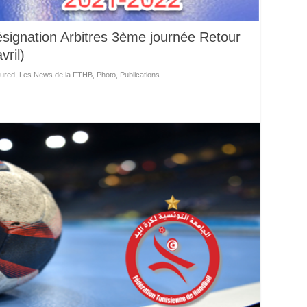
signation Arbitres 3ème journée Retour
ril)
ured
,
Les News de la FTHB
,
Photo
,
Publications