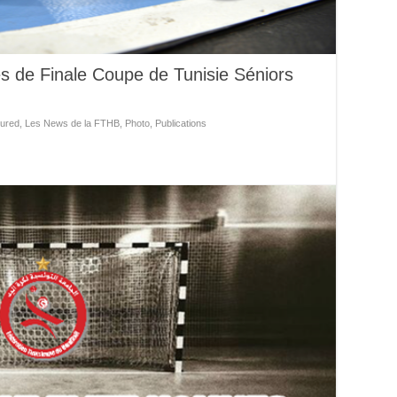
es de Finale Coupe de Tunisie Séniors
ured
,
Les News de la FTHB
,
Photo
,
Publications