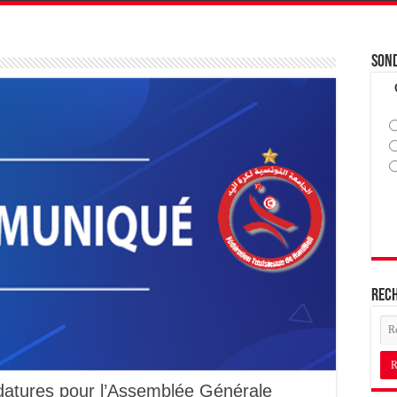
Son
Rec
atures pour l’Assemblée Générale