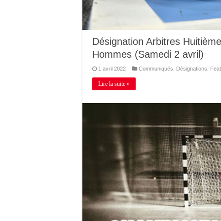
Désignation Arbitres Huitièm
Hommes (Samedi 2 avril)
1 avril 2022
Communiqués
,
Désignations
,
Feat
Lire la suite »