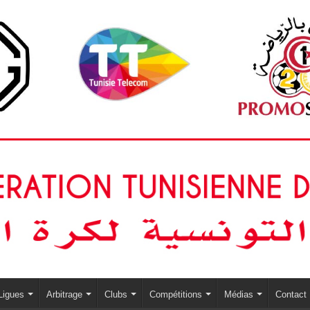
Ligues
Arbitrage
Clubs
Compétitions
Médias
Contact