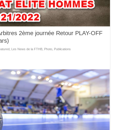
Arbitres 2ème journée Retour PLAY-OFF
ars)
atured
,
Les News de la FTHB
,
Photo
,
Publications