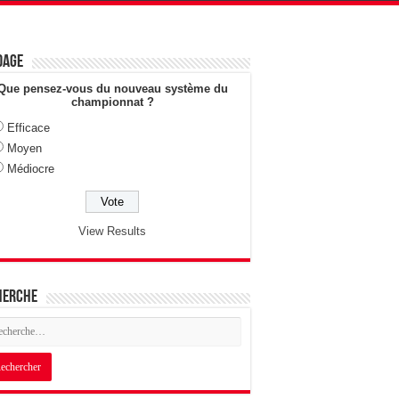
dage
Que pensez-vous du nouveau système du
championnat ?
Efficace
Moyen
Médiocre
View Results
herche