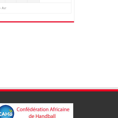
« Avr