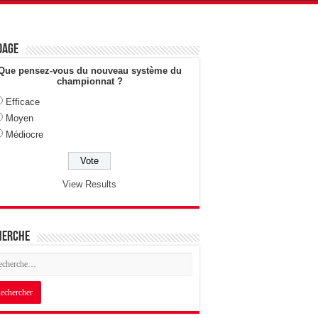
dage
Que pensez-vous du nouveau système du
championnat ?
Efficace
Moyen
Médiocre
View Results
herche