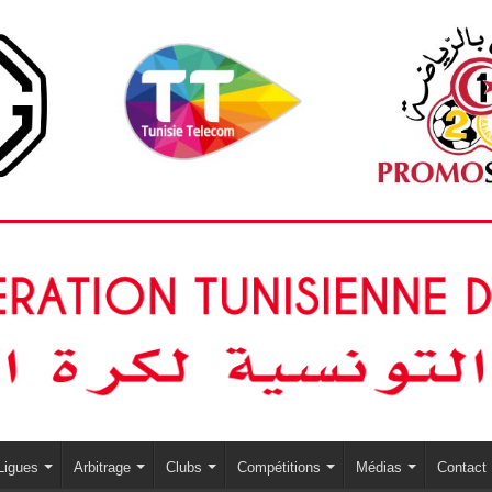
Ligues
Arbitrage
Clubs
Compétitions
Médias
Contact