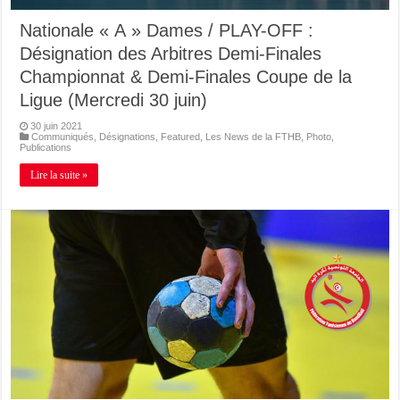
Nationale « A » Dames / PLAY-OFF :
Désignation des Arbitres Demi-Finales
Championnat & Demi-Finales Coupe de la
Ligue (Mercredi 30 juin)
30 juin 2021
Communiqués
,
Désignations
,
Featured
,
Les News de la FTHB
,
Photo
,
Publications
Lire la suite »