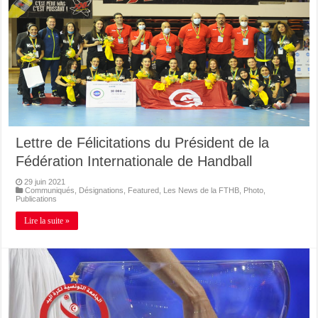
Lettre de Félicitations du Président de la
Fédération Internationale de Handball
29 juin 2021
Communiqués
,
Désignations
,
Featured
,
Les News de la FTHB
,
Photo
,
Publications
Lire la suite »