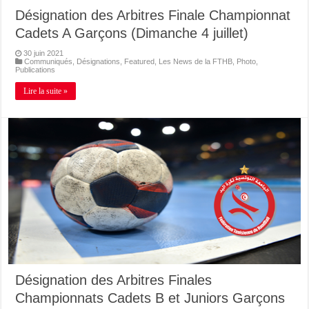
Désignation des Arbitres Finale Championnat
Cadets A Garçons (Dimanche 4 juillet)
30 juin 2021
Communiqués
,
Désignations
,
Featured
,
Les News de la FTHB
,
Photo
,
Publications
Lire la suite »
Désignation des Arbitres Finales
Championnats Cadets B et Juniors Garçons