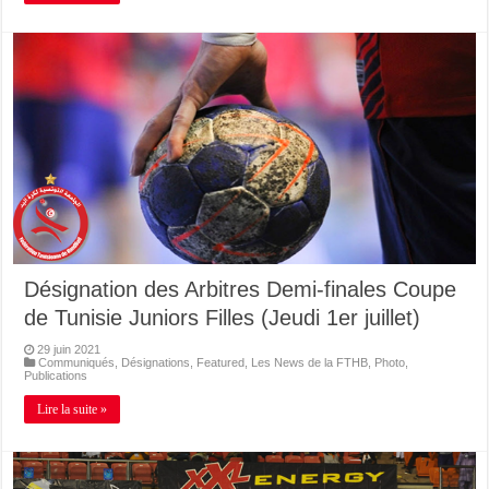
Désignation des Arbitres Demi-finales Coupe
de Tunisie Juniors Filles (Jeudi 1er juillet)
29 juin 2021
Communiqués
,
Désignations
,
Featured
,
Les News de la FTHB
,
Photo
,
Publications
Lire la suite »