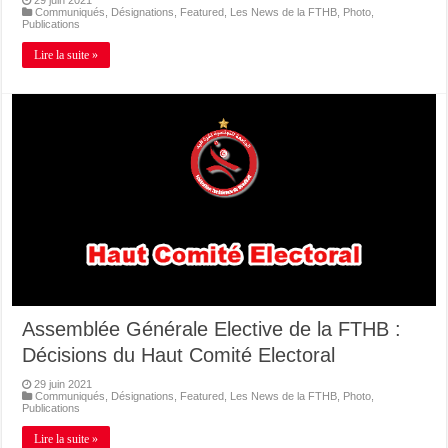
29 juin 2021
Communiqués
,
Désignations
,
Featured
,
Les News de la FTHB
,
Photo
,
Publications
Lire la suite »
Assemblée Générale Elective de la FTHB :
Décisions du Haut Comité Electoral
29 juin 2021
Communiqués
,
Désignations
,
Featured
,
Les News de la FTHB
,
Photo
,
Publications
Lire la suite »