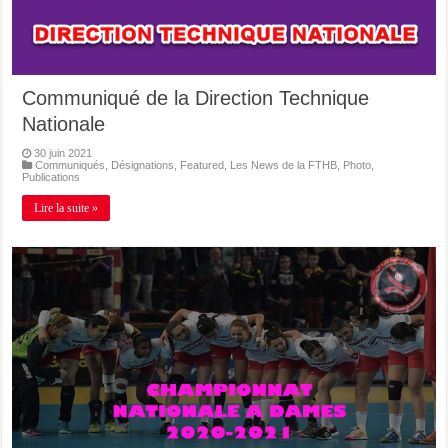
Communiqué de la Direction Technique
Nationale
30 juin 2021
Communiqués
,
Désignations
,
Featured
,
Les News de la FTHB
,
Photo
,
Publications
Lire la suite »