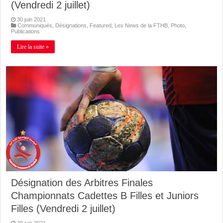
(Vendredi 2 juillet)
30 juin 2021
Communiqués
,
Désignations
,
Featured
,
Les News de la FTHB
,
Photo
,
Publications
Lire la suite »
Désignation des Arbitres Finales
Championnats Cadettes B Filles et Juniors
Filles (Vendredi 2 juillet)