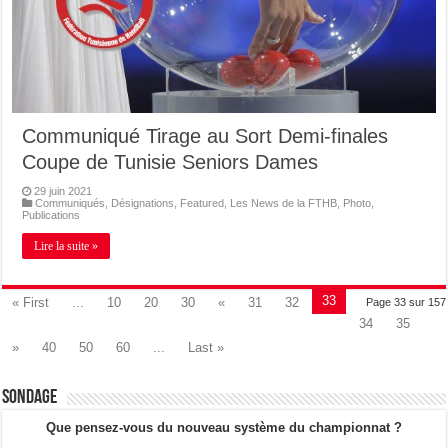
Communiqué Tirage au Sort Demi-finales
Coupe de Tunisie Seniors Dames
29 juin 2021
Communiqués
,
Désignations
,
Featured
,
Les News de la FTHB
,
Photo
,
Publications
Lire la suite »
33
« First
...
10
20
30
«
31
32
Page 33 sur 157
34
35
»
40
50
60
...
Last »
Sondage
Que pensez-vous du nouveau système du championnat ?