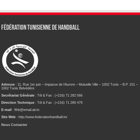
Fédération tunisienne de Handball
Adresse
: 11, Rue 1er juin – Impasse de l’Aurore – Mutuelle Ville – 1002 Tunis – B.P. 151 –
1002 Tunis Belvédère
Secrétariat Générale
: Tél & Fax : (+216) 71 282 566
Direction Technique
: Tél & Fax : (+216) 71 280 479
E-mail
: fthb@email.ati.tn
Site Web
: http://www.federationhandball.tn/
Nous Contacter