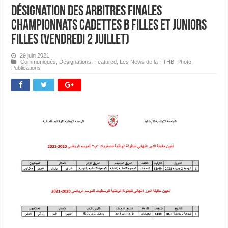
Désignation des Arbitres Finales
Championnats Cadettes B Filles et Juniors
Filles (Vendredi 2 juillet)
29 juin 2021
Communiqués
,
Désignations
,
Featured
,
Les News de la FTHB
,
Photo
,
Publications