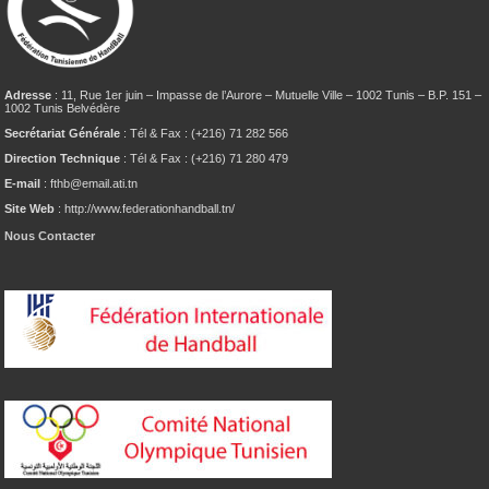
Adresse
: 11, Rue 1er juin – Impasse de l’Aurore – Mutuelle Ville – 1002 Tunis – B.P. 151 –
1002 Tunis Belvédère
Secrétariat Générale
: Tél & Fax : (+216) 71 282 566
Direction Technique
: Tél & Fax : (+216) 71 280 479
E-mail
: fthb@email.ati.tn
Site Web
: http://www.federationhandball.tn/
Nous Contacter