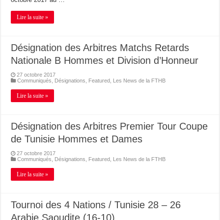
Lire la suite »
Désignation des Arbitres Matchs Retards
Nationale B Hommes et Division d’Honneur
27 octobre 2017
Communiqués
,
Désignations
,
Featured
,
Les News de la FTHB
Lire la suite »
Désignation des Arbitres Premier Tour Coupe
de Tunisie Hommes et Dames
27 octobre 2017
Communiqués
,
Désignations
,
Featured
,
Les News de la FTHB
Lire la suite »
Tournoi des 4 Nations / Tunisie 28 – 26
Arabie Saoudite (16-10)