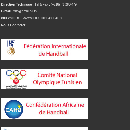
Direction Technique
: Tél & Fax : (+216) 71 280 479
E-mail
: fthb@email.ati.tn
Site Web
: http://www.federationhandball.tn/
Nous Contacter