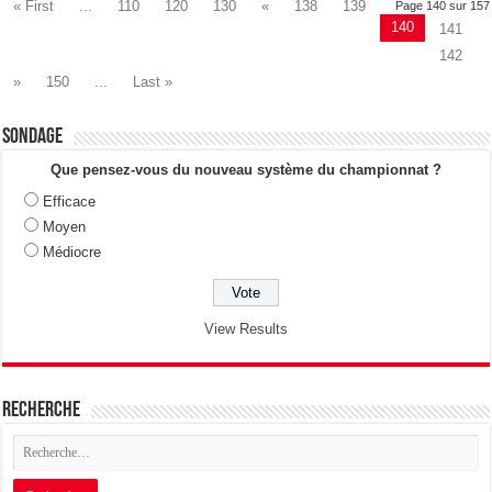
« First
...
110
120
130
«
138
139
Page 140 sur 157
140
141
142
»
150
...
Last »
Sondage
Que pensez-vous du nouveau système du championnat ?
Efficace
Moyen
Médiocre
View Results
Recherche