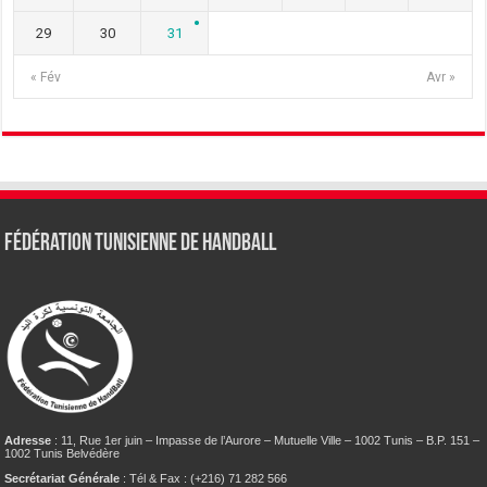
29
30
31
« Fév
Avr »
Fédération tunisienne de Handball
Adresse
: 11, Rue 1er juin – Impasse de l’Aurore – Mutuelle Ville – 1002 Tunis – B.P. 151 –
1002 Tunis Belvédère
Secrétariat Générale
: Tél & Fax : (+216) 71 282 566