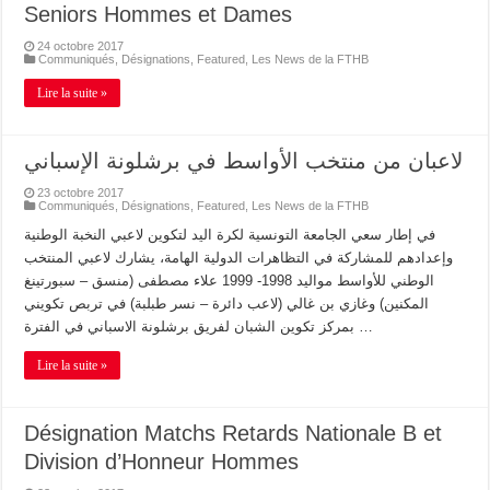
Seniors Hommes et Dames
24 octobre 2017
Communiqués
,
Désignations
,
Featured
,
Les News de la FTHB
Lire la suite »
لاعبان من منتخب الأواسط في برشلونة الإسباني
23 octobre 2017
Communiqués
,
Désignations
,
Featured
,
Les News de la FTHB
في إطار سعي الجامعة التونسية لكرة اليد لتكوين لاعبي النخبة الوطنية
وإعدادهم للمشاركة في التظاهرات الدولية الهامة، يشارك لاعبي المنتخب
الوطني للأواسط مواليد 1998- 1999 علاء مصطفى (منسق – سبورتينغ
المكنين) وغازي بن غالي (لاعب دائرة – نسر طبلبة) في تربص تكويني
بمركز تكوين الشبان لفريق برشلونة الاسباني في الفترة …
Lire la suite »
Désignation Matchs Retards Nationale B et
Division d’Honneur Hommes