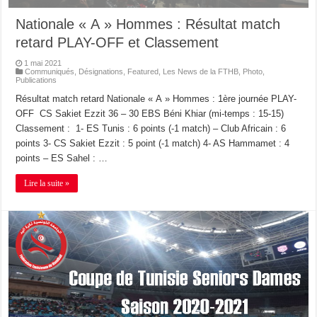
Nationale « A » Hommes : Résultat match
retard PLAY-OFF et Classement
1 mai 2021
Communiqués
,
Désignations
,
Featured
,
Les News de la FTHB
,
Photo
,
Publications
Résultat match retard Nationale « A » Hommes : 1ère journée PLAY-
OFF CS Sakiet Ezzit 36 – 30 EBS Béni Khiar (mi-temps : 15-15)
Classement : 1- ES Tunis : 6 points (-1 match) – Club Africain : 6
points 3- CS Sakiet Ezzit : 5 point (-1 match) 4- AS Hammamet : 4
points – ES Sahel : …
Lire la suite »