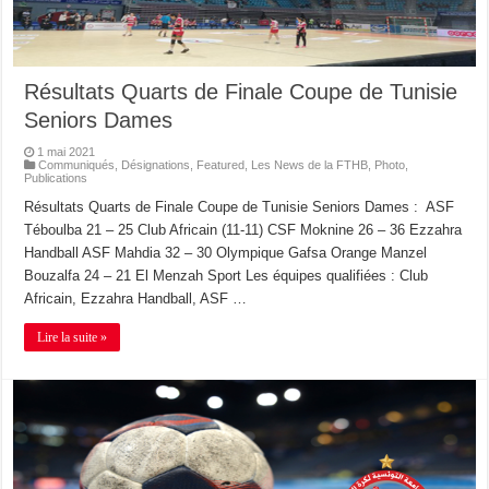
Résultats Quarts de Finale Coupe de Tunisie
Seniors Dames
1 mai 2021
Communiqués
,
Désignations
,
Featured
,
Les News de la FTHB
,
Photo
,
Publications
Résultats Quarts de Finale Coupe de Tunisie Seniors Dames : ASF
Téboulba 21 – 25 Club Africain (11-11) CSF Moknine 26 – 36 Ezzahra
Handball ASF Mahdia 32 – 30 Olympique Gafsa Orange Manzel
Bouzalfa 24 – 21 El Menzah Sport Les équipes qualifiées : Club
Africain, Ezzahra Handball, ASF …
Lire la suite »