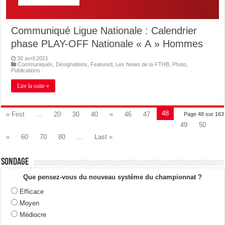
Communiqué Ligue Nationale : Calendrier
phase PLAY-OFF Nationale « A » Hommes
30 avril 2021
Communiqués
,
Désignations
,
Featured
,
Les News de la FTHB
,
Photo
,
Publications
Lire la suite »
48
« First
...
20
30
40
«
46
47
Page 48 sur 163
49
50
»
60
70
80
...
Last »
Sondage
Que pensez-vous du nouveau système du championnat ?
Efficace
Moyen
Médiocre