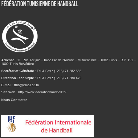
Fédération tunisienne de Handball
Adresse
: 11, Rue 1er juin – Impasse de l’Aurore – Mutuelle Ville – 1002 Tunis – B.P. 151 –
1002 Tunis Belvédère
Secrétariat Générale
: Tél & Fax : (+216) 71 282 566
Direction Technique
: Tél & Fax : (+216) 71 280 479
E-mail
: fthb@email.ati.tn
Site Web
: http://www.federationhandball.tn/
Nous Contacter