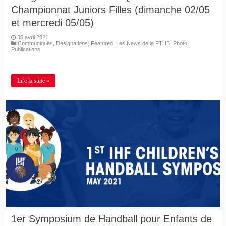
Championnat Juniors Filles (dimanche 02/05
et mercredi 05/05)
30 avril 2021
Communiqués
,
Désignations
,
Featured
,
Les News de la FTHB
,
Photo
,
Publications
Lire la suite »
1er Symposium de Handball pour Enfants de