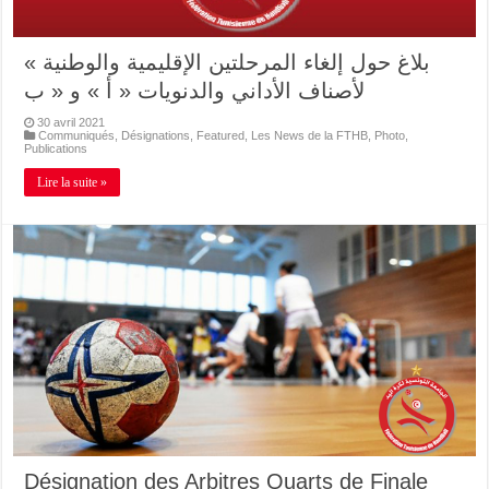
« بلاغ حول إلغاء المرحلتين الإقليمية والوطنية
لأصناف الأداني والدنويات « أ » و « ب
30 avril 2021
Communiqués
,
Désignations
,
Featured
,
Les News de la FTHB
,
Photo
,
Publications
Lire la suite »
Désignation des Arbitres Quarts de Finale