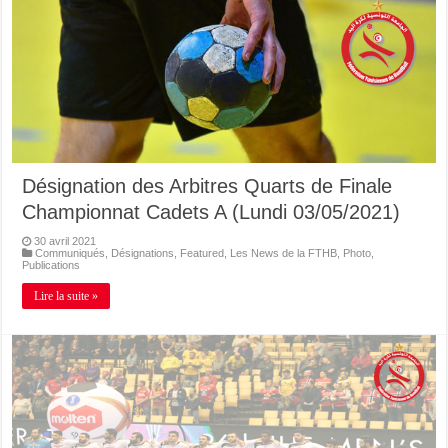
Désignation des Arbitres Quarts de Finale
Championnat Cadets A (Lundi 03/05/2021)
30 avril 2021
Communiqués
,
Désignations
,
Featured
,
Les News de la FTHB
,
Photo
,
Publications
Lire la suite »