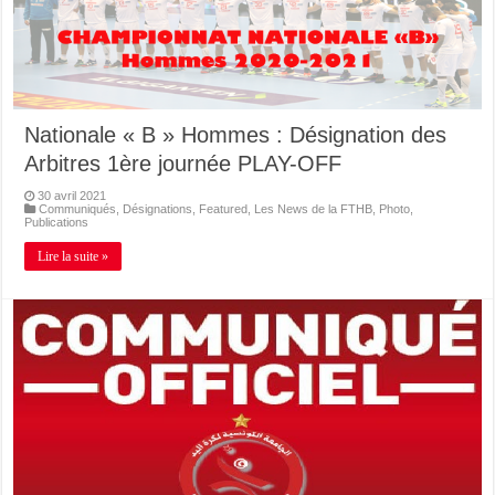
Nationale « B » Hommes : Désignation des
Arbitres 1ère journée PLAY-OFF
30 avril 2021
Communiqués
,
Désignations
,
Featured
,
Les News de la FTHB
,
Photo
,
Publications
Lire la suite »