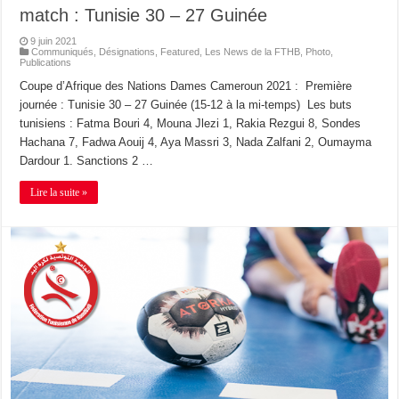
match : Tunisie 30 – 27 Guinée
9 juin 2021
Communiqués
,
Désignations
,
Featured
,
Les News de la FTHB
,
Photo
,
Publications
Coupe d’Afrique des Nations Dames Cameroun 2021 : Première
journée : Tunisie 30 – 27 Guinée (15-12 à la mi-temps) Les buts
tunisiens : Fatma Bouri 4, Mouna Jlezi 1, Rakia Rezgui 8, Sondes
Hachana 7, Fadwa Aouij 4, Aya Massri 3, Nada Zalfani 2, Oumayma
Dardour 1. Sanctions 2 …
Lire la suite »