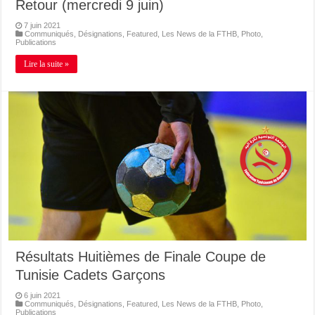
Retour (mercredi 9 juin)
7 juin 2021
Communiqués
,
Désignations
,
Featured
,
Les News de la FTHB
,
Photo
,
Publications
Lire la suite »
Résultats Huitièmes de Finale Coupe de
Tunisie Cadets Garçons
6 juin 2021
Communiqués
,
Désignations
,
Featured
,
Les News de la FTHB
,
Photo
,
Publications