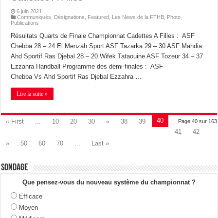
6 juin 2021
Communiqués
,
Désignations
,
Featured
,
Les News de la FTHB
,
Photo
,
Publications
Résultats Quarts de Finale Championnat Cadettes A Filles : ASF
Chebba 28 – 24 El Menzah Sport ASF Tazarka 29 – 30 ASF Mahdia
Ahd Sportif Ras Djebal 28 – 20 Wifek Tataouine ASF Tozeur 34 – 37
Ezzahra Handball Programme des demi-finales : ASF
Chebba Vs Ahd Sportif Ras Djebal Ezzahra …
Lire la suite »
40
« First
...
10
20
30
«
38
39
Page 40 sur 163
41
42
»
50
60
70
...
Last »
Sondage
Que pensez-vous du nouveau système du championnat ?
Efficace
Moyen