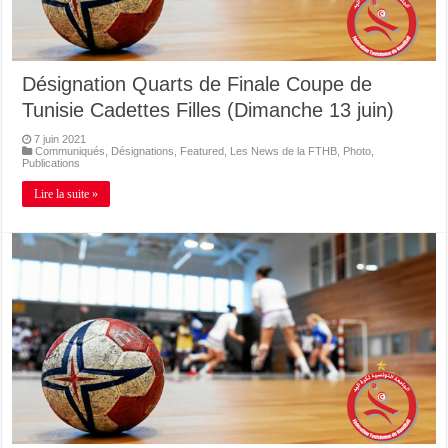
Désignation Quarts de Finale Coupe de
Tunisie Cadettes Filles (Dimanche 13 juin)
7 juin 2021
Communiqués
,
Désignations
,
Featured
,
Les News de la FTHB
,
Photo
,
Publications
Lire la suite »