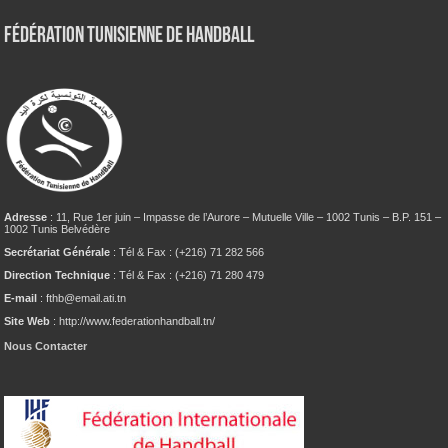
Fédération tunisienne de Handball
Adresse
: 11, Rue 1er juin – Impasse de l’Aurore – Mutuelle Ville – 1002 Tunis – B.P. 151 –
1002 Tunis Belvédère
Secrétariat Générale
: Tél & Fax : (+216) 71 282 566
Direction Technique
: Tél & Fax : (+216) 71 280 479
E-mail
: fthb@email.ati.tn
Site Web
: http://www.federationhandball.tn/
Nous Contacter