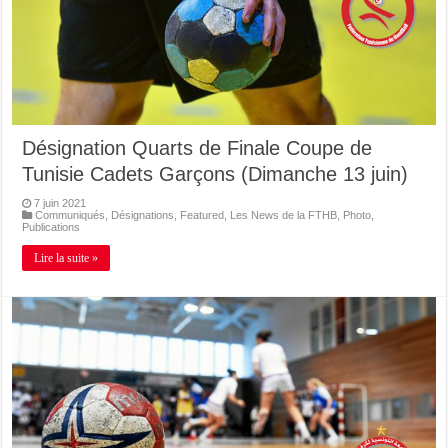
Désignation Quarts de Finale Coupe de
Tunisie Cadets Garçons (Dimanche 13 juin)
7 juin 2021
Communiqués
,
Désignations
,
Featured
,
Les News de la FTHB
,
Photo
,
Publications
Lire la suite »