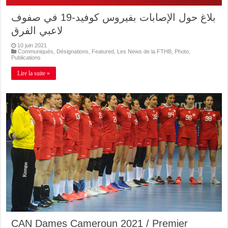
بلاغ حول الإصابات بفيروس كوفيد-19 في صفوف
لاعبي الفرق
10 juin 2021
Communiqués
,
Désignations
,
Featured
,
Les News de la FTHB
,
Photo
,
Publications
Lire la suite »
CAN Dames Cameroun 2021 / Premier