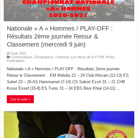
Nationale « A » Hommes / PLAY-OFF :
Résultats 2ème journée Retour &
Classement (mercredi 9 juin)
9 juin 2021
Communiqués
,
Désignations
,
Featured
,
Les News de la FTHB
,
Photo
,
Publications
Nationale « A » Hommes / PLAY-OFF : Résultats 2ème journée
Retour & Classement : EM Mahdia 22 – 24 Club Africain (12-13) ES
Sahel 23 – 26 AS Hammamet (7-14) CS Sakiet Ezzit 31 – 21 CHB
Ksour Essef (15-8) ES Tunis 31 – 24 EBS Béni Khiar (14-11) …
Lire la suite »