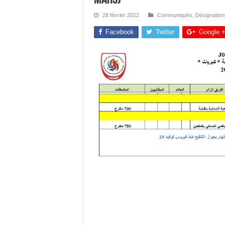
28 février 2022
Communiqués
,
Désignation
Facebook
Twitter
Google 