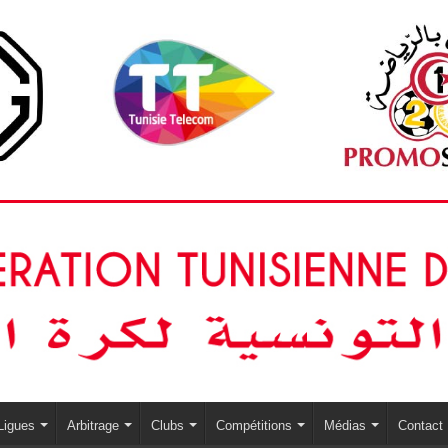
Ligues
Arbitrage
Clubs
Compétitions
Médias
Contact