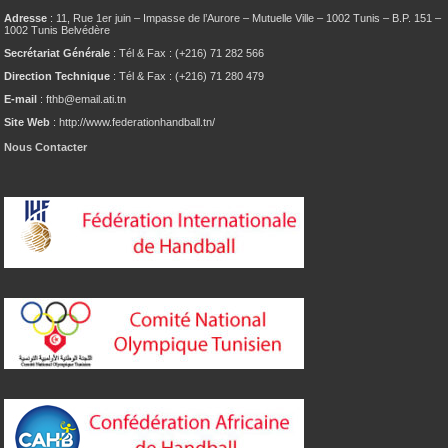
Adresse
: 11, Rue 1er juin – Impasse de l’Aurore – Mutuelle Ville – 1002 Tunis – B.P. 151 –
1002 Tunis Belvédère
Secrétariat Générale
: Tél & Fax : (+216) 71 282 566
Direction Technique
: Tél & Fax : (+216) 71 280 479
E-mail
: fthb@email.ati.tn
Site Web
: http://www.federationhandball.tn/
Nous Contacter