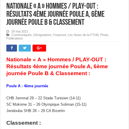
Nationale « A » Hommes / PLAY-OUT :
Résultats 4ème journée Poule A, 6ème
journée Poule B & Classement
29 mai 2021
Communiqués
,
Désignations
,
Featured
,
Les News de la FTHB
,
Photo
,
Publications
Nationale « A » Hommes / PLAY-OUT :
Résultats 4ème journée Poule A, 6ème
journée Poule B & Classement :
Poule A : 4ème journée
CHB Jemmal 29 – 22 Stade Tunisien (14-11)
SC Moknine 31 – 26 Olympique Soliman (15-11)
Jendouba SHB 28 – 29 CA Bizertin
Classement :