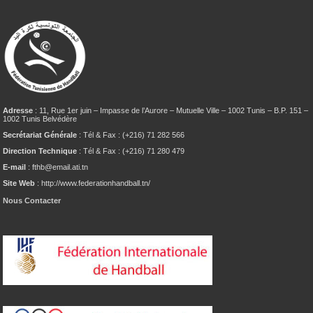
Adresse
: 11, Rue 1er juin – Impasse de l’Aurore – Mutuelle Ville – 1002 Tunis – B.P. 151 –
1002 Tunis Belvédère
Secrétariat Générale
: Tél & Fax : (+216) 71 282 566
Direction Technique
: Tél & Fax : (+216) 71 280 479
E-mail
: fthb@email.ati.tn
Site Web
: http://www.federationhandball.tn/
Nous Contacter