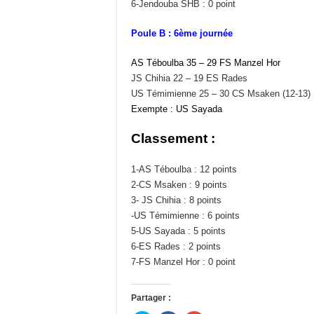
6-Jendouba SHB : 0 point
Poule B : 6ème journée
AS Téboulba 35 – 29 FS Manzel Hor
JS Chihia 22 – 19 ES Rades
US Témimienne 25 – 30 CS Msaken (12-13)
Exempte : US Sayada
Classement :
1-AS Téboulba : 12 points
2-CS Msaken : 9 points
3- JS Chihia : 8 points
-US Témimienne : 6 points
5-US Sayada : 5 points
6-ES Rades : 2 points
7-FS Manzel Hor : 0 point
Partager :