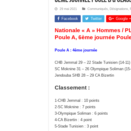
29 mai 2021
Communiqués
,
Désignations
,
Facebook
Twitter
Google 
Nationale « A » Hommes / P
Poule A, 6ème journée Poul
Poule A : 4ème journée
CHB Jemmal 29 – 22 Stade Tunisien (14-11)
SC Moknine 31 – 26 Olympique Soliman (15-
Jendouba SHB 28 – 29 CA Bizertin
Classement :
1-CHB Jemmal : 10 points
2-SC Moknine : 7 points
3-Olympique Soliman : 6 points
4-CA Bizertin : 4 point
5-Stade Tunisien : 3 point