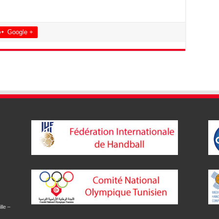
Google +
lle –