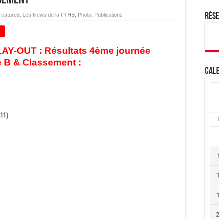
Featured
,
Les News de la FTHB
,
Photo
,
Publications
Rés
+
LAY-OUT : Résultats 4ème journée
e B & Classement :
Cale
11)