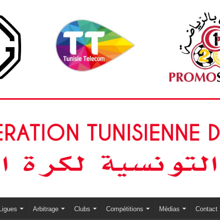
Ligues
Arbitrage
Clubs
Compétitions
Médias
Contact