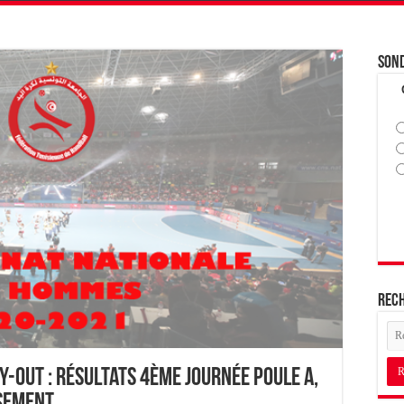
Son
Rec
Y-OUT : Résultats 4ème journée Poule A,
ssement