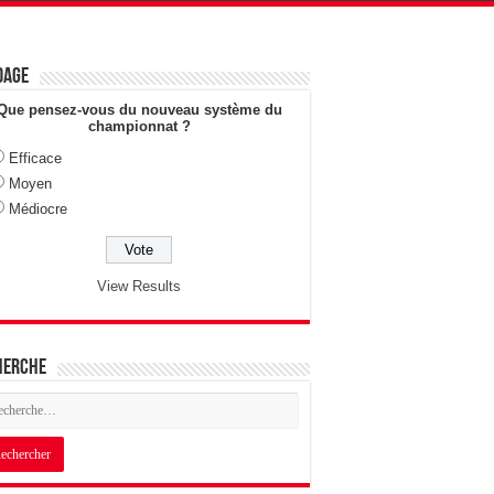
dage
Que pensez-vous du nouveau système du
championnat ?
Efficace
Moyen
Médiocre
View Results
herche