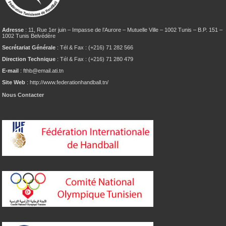
Adresse
: 11, Rue 1er juin – Impasse de l’Aurore – Mutuelle Ville – 1002 Tunis – B.P. 151 –
1002 Tunis Belvédère
Secrétariat Générale
: Tél & Fax : (+216) 71 282 566
Direction Technique
: Tél & Fax : (+216) 71 280 479
E-mail
: fthb@email.ati.tn
Site Web
: http://www.federationhandball.tn/
Nous Contacter