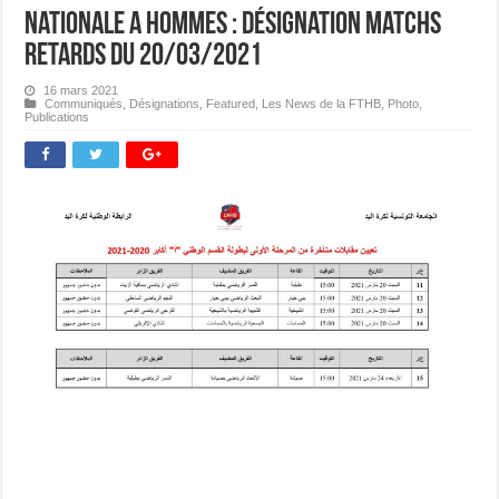
Nationale A Hommes : Désignation matchs
retards du 20/03/2021
16 mars 2021
Communiqués
,
Désignations
,
Featured
,
Les News de la FTHB
,
Photo
,
Publications