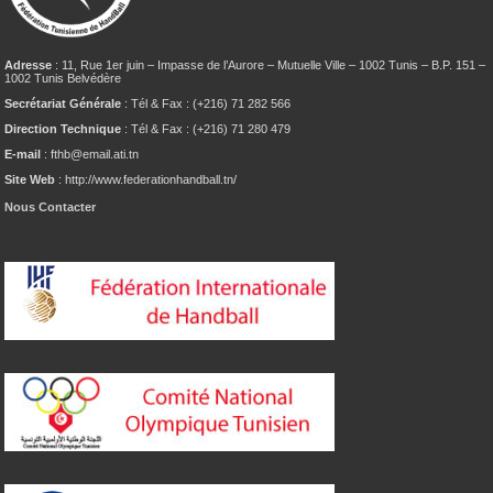
Adresse
: 11, Rue 1er juin – Impasse de l’Aurore – Mutuelle Ville – 1002 Tunis – B.P. 151 –
1002 Tunis Belvédère
Secrétariat Générale
: Tél & Fax : (+216) 71 282 566
Direction Technique
: Tél & Fax : (+216) 71 280 479
E-mail
: fthb@email.ati.tn
Site Web
: http://www.federationhandball.tn/
Nous Contacter