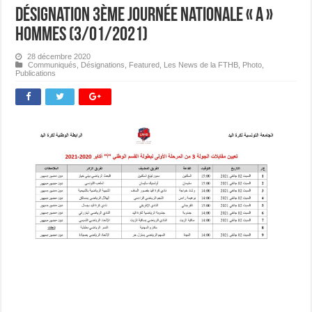
Désignation 3ème journée Nationale « A »
Hommes (3/01/2021)
28 décembre 2020
Communiqués
,
Désignations
,
Featured
,
Les News de la FTHB
,
Photo
,
Publications