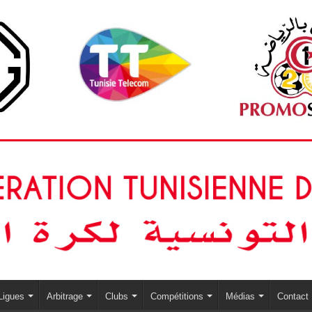
Ligues
Arbitrage
Clubs
Compétitions
Médias
Contact