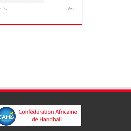
« Fév
Fév »