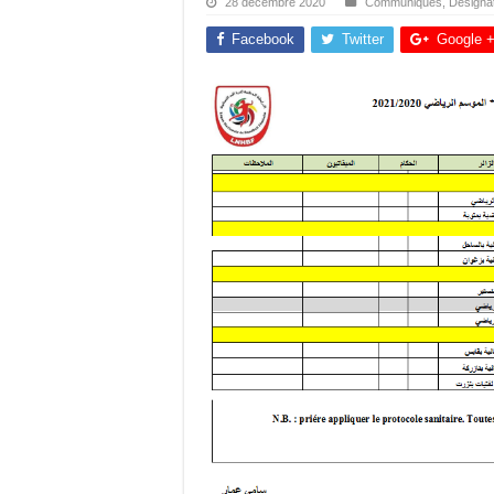
28 décembre 2020
Communiqués
,
Désigna
Facebook
Twitter
Google 