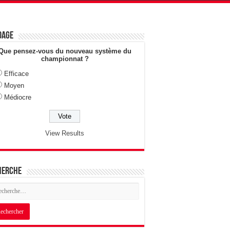
dage
Que pensez-vous du nouveau système du
championnat ?
Efficace
Moyen
Médiocre
View Results
herche