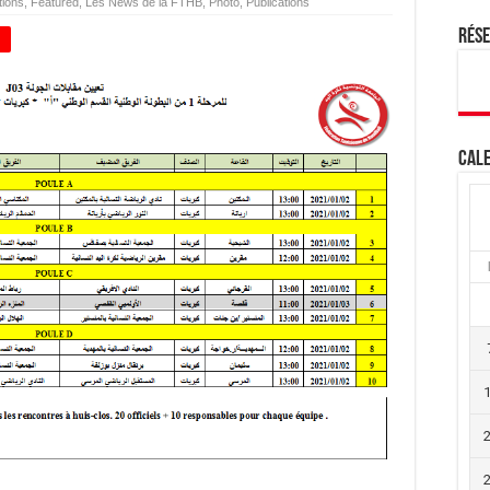
tions
,
Featured
,
Les News de la FTHB
,
Photo
,
Publications
Rés
+
Cale