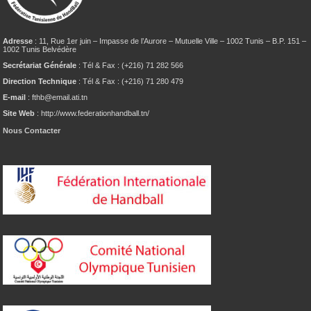
Adresse
: 11, Rue 1er juin – Impasse de l’Aurore – Mutuelle Ville – 1002 Tunis – B.P. 151 –
1002 Tunis Belvédère
Secrétariat Générale
: Tél & Fax : (+216) 71 282 566
Direction Technique
: Tél & Fax : (+216) 71 280 479
E-mail
: fthb@email.ati.tn
Site Web
: http://www.federationhandball.tn/
Nous Contacter