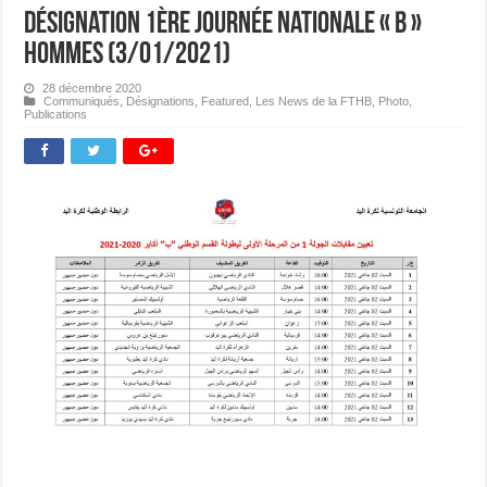
Désignation 1ère journée Nationale « B »
Hommes (3/01/2021)
28 décembre 2020
Communiqués
,
Désignations
,
Featured
,
Les News de la FTHB
,
Photo
,
Publications