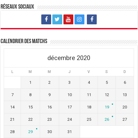
u
o
u
v
u
v
Réseaux sociaux
e
v
e
l
e
l
l
l
l
e
l
e
f
e
f
e
f
e
n
e
n
ê
n
ê
t
ê
t
Calendrier des matchs
r
t
r
e
r
e
)
e
)
)
décembre 2020
L
M
M
J
V
S
D
1
2
3
4
5
6
7
8
9
10
11
12
13
14
15
16
17
18
19
20
21
22
23
24
25
26
27
28
29
30
31