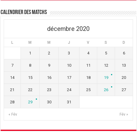
n
e
n
ê
n
ê
t
ê
t
Calendrier des matchs
r
t
r
e
r
e
)
e
)
)
décembre 2020
L
M
M
J
V
S
D
1
2
3
4
5
6
7
8
9
10
11
12
13
14
15
16
17
18
19
20
21
22
23
24
25
26
27
28
29
30
31
« Fév
Fév »