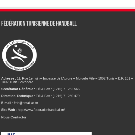
Fédération tunisienne de Handball
Adresse
: 11, Rue 1er juin – Impasse de l’Aurore – Mutuelle Ville – 1002 Tunis – B.P. 151 –
1002 Tunis Belvédère
Secrétariat Générale
: Tél & Fax : (+216) 71 282 566
Direction Technique
: Tél & Fax : (+216) 71 280 479
E-mail
: fthb@email.ati.tn
Site Web
: http://www.federationhandball.tn/
Nous Contacter