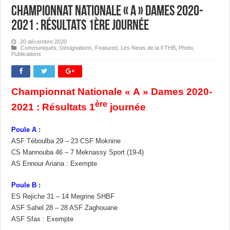
Championnat Nationale « A » Dames 2020-
2021 : Résultats 1ère journée
20 décembre 2020
Communiqués
,
Désignations
,
Featured
,
Les News de la FTHB
,
Photo
,
Publications
Championnat Nationale « A » Dames 2020-
ère
2021 : Résultats 1
journée
Poule A :
ASF Téboulba 29 – 23 CSF Moknine
CS Mannouba 46 – 7 Meknassy Sport (19-4)
AS Ennour Ariana : Exempte
Poule B :
ES Rejiche 31 – 14 Megrine SHBF
ASF Sahel 28 – 28 ASF Zaghouane
ASF Sfax : Exempte