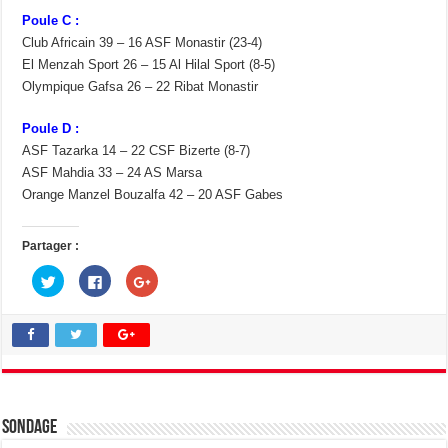
Poule C :
Club Africain 39 – 16 ASF Monastir (23-4)
El Menzah Sport 26 – 15 Al Hilal Sport (8-5)
Olympique Gafsa 26 – 22 Ribat Monastir
Poule D :
ASF Tazarka 14 – 22 CSF Bizerte (8-7)
ASF Mahdia 33 – 24 AS Marsa
Orange Manzel Bouzalfa 42 – 20 ASF Gabes
Partager :
C
C
C
l
l
l
i
i
i
q
q
q
u
u
u
e
e
e
z
z
z
p
p
p
o
o
o
u
u
u
r
r
r
p
p
p
a
a
a
Sondage
r
r
r
t
t
t