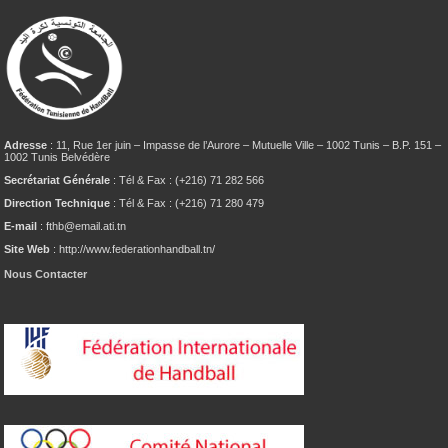
Adresse
: 11, Rue 1er juin – Impasse de l’Aurore – Mutuelle Ville – 1002 Tunis – B.P. 151 –
1002 Tunis Belvédère
Secrétariat Générale
: Tél & Fax : (+216) 71 282 566
Direction Technique
: Tél & Fax : (+216) 71 280 479
E-mail
: fthb@email.ati.tn
Site Web
: http://www.federationhandball.tn/
Nous Contacter