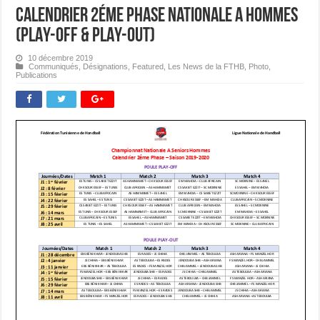
Calendrier 2éme Phase Nationale A Hommes
(PLAY-OFF & PLAY-OUT)
10 décembre 2019
Communiqués
,
Désignations
,
Featured
,
Les News de la FTHB
,
Photo
,
Publications