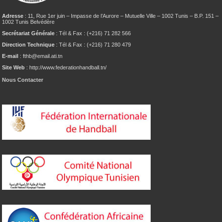
Adresse
: 11, Rue 1er juin – Impasse de l’Aurore – Mutuelle Ville – 1002 Tunis – B.P. 151 –
1002 Tunis Belvédère
Secrétariat Générale
: Tél & Fax : (+216) 71 282 566
Direction Technique
: Tél & Fax : (+216) 71 280 479
E-mail
: fthb@email.ati.tn
Site Web
: http://www.federationhandball.tn/
Nous Contacter