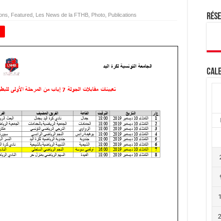
ions
,
Featured
,
Les News de la FTHB
,
Photo
,
Publications
Rés
+
Cale