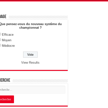
dage
Que pensez-vous du nouveau système du
championnat ?
Efficace
Moyen
Médiocre
View Results
herche