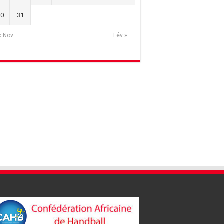
30
31
« Nov
Fév »