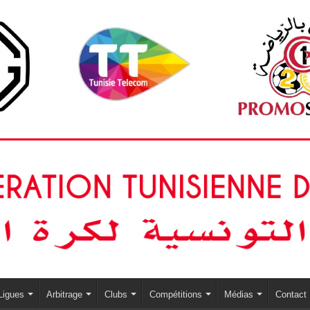
Ligues
Arbitrage
Clubs
Compétitions
Médias
Contact