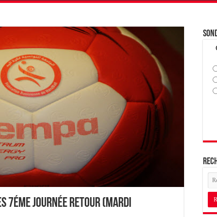
Son
Rec
es 7éme journée Retour (mardi