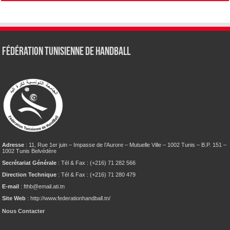
Fédération tunisienne de Handball
Adresse
: 11, Rue 1er juin – Impasse de l’Aurore – Mutuelle Ville – 1002 Tunis – B.P. 151 –
1002 Tunis Belvédère
Secrétariat Générale
: Tél & Fax : (+216) 71 282 566
Direction Technique
: Tél & Fax : (+216) 71 280 479
E-mail
: fthb@email.ati.tn
Site Web
: http://www.federationhandball.tn/
Nous Contacter