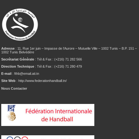
Adresse
: 11, Rue 1er juin – Impasse de l’Aurore – Mutuelle Ville – 1002 Tunis – B.P. 151 –
1002 Tunis Belvédère
Secrétariat Générale
: Tél & Fax : (+216) 71 282 566
Direction Technique
: Tél & Fax : (+216) 71 280 479
E-mail
: fthb@email.ati.tn
Site Web
: http://www.federationhandball.tn/
Nous Contacter